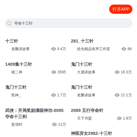
打开APP
夺命十三针
十三针
281_十三针
老飘讲故事
9.4万
拾光精品有声工作室
86
1409集十三针
鬼门十三针
猪二禅
3595
大晟讲故事
16.3万
鬼门十三针
鬼门十三针
凯神_
1.7万
老飘讲故事
21.1万
武侠：开局奖励满级神功-0095
2089 五行夺命针
夺命十三剑