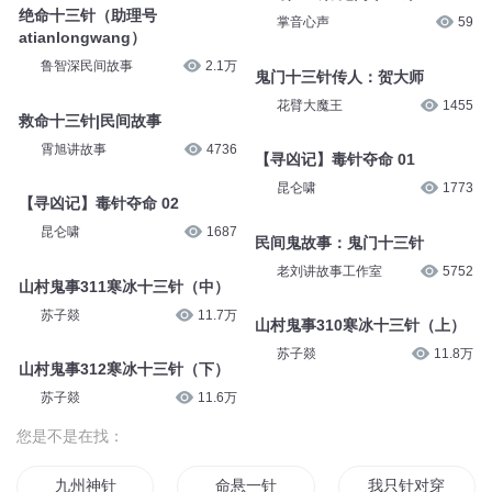
青花说诡：鬼门十三针
彧灵_67
40
青花先生FM
2215
夺命银针|民间故事
仙府 023 夺命针
霄旭讲故事
5442
将城有声
4.4万
043第43 集 鬼门十三针
绝命十三针（助理号
掌音心声
59
atianlongwang）
鲁智深民间故事
2.1万
鬼门十三针传人：贺大师
花臂大魔王
1455
救命十三针|民间故事
霄旭讲故事
4736
【寻凶记】毒针夺命 01
昆仑啸
1773
【寻凶记】毒针夺命 02
昆仑啸
1687
民间鬼故事：鬼门十三针