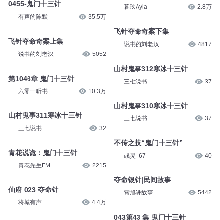
天下书盟
1.9万
姜清时
11万
神医弃女2982-十三针
0455-鬼门十三针
暮玖Ayla
2.8万
有声的陈默
35.5万
飞针夺命奇案下集
飞针夺命奇案上集
说书的刘老汉
4817
说书的刘老汉
5052
山村鬼事312寒冰十三针
第1046章 鬼门十三针
三七说书
37
六零一听书
10.3万
山村鬼事310寒冰十三针
山村鬼事311寒冰十三针
三七说书
37
三七说书
32
不传之技“鬼门十三针”