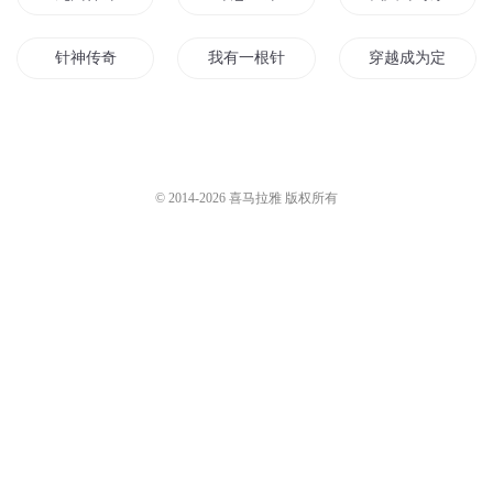
老刘讲故事工作室
5752
山村鬼事311寒冰十三针（中）
苏子燚
11.7万
山村鬼事310寒冰十三针（上）
苏子燚
11.8万
山村鬼事312寒冰十三针（下）
苏子燚
11.6万
您是不是在找：
九州神针
命悬一针
我只针对穿越者
针神传奇
我有一根针
穿越成为定海神针
异界针王
都市天针
无剑隐针行
叶小欢传奇之追魂夺命针
鬼手神针
神针丑王妃
© 2014-
2026
喜马拉雅 版权所有