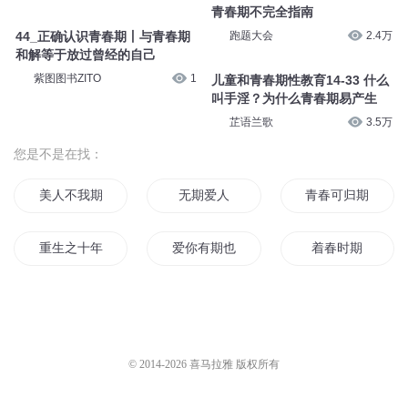
青春期不完全指南
跑题大会
2.4万
44_正确认识青春期丨与青春期
和解等于放过曾经的自己
紫图图书ZITO
1
儿童和青春期性教育14-33 什么
叫手淫？为什么青春期易产生
芷语兰歌
3.5万
您是不是在找：
美人不我期
无期爱人
青春可归期
重生之十年之期
爱你有期也有情
着春时期
花期可待
不期而至的美好
阳光如期将至
后会已无期
神君不可期
梦无归期
© 2014-
2026
喜马拉雅 版权所有
恋爱空白期
我们的爱不过期
战国时期