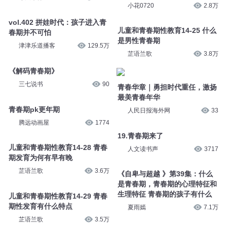
小花0720
2.8万
vol.402 拼娃时代：孩子进入青
儿童和青春期性教育14-25 什么
春期并不可怕
是男性青春期
津津乐道播客
129.5万
芷语兰歌
3.8万
《解码青春期》
三七说书
90
青春华章｜勇担时代重任，激扬
最美青春年华
青春期pk更年期
人民日报海外网
33
腾远动画屋
1774
19.青春期来了
儿童和青春期性教育14-28 青春
人文读书声
3717
期发育为何有早有晚
芷语兰歌
3.6万
《自卑与超越 》第39集：什么
是青春期，青春期的心理特征和
生理特征 青春期的孩子有什么
儿童和青春期性教育14-29 青春
期性发育有什么特点
夏雨嫣
7.1万
芷语兰歌
3.5万