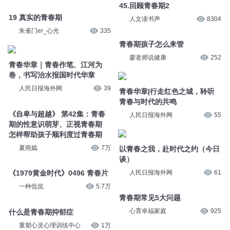
45.回顾青春期2
19 真实的青春期
人文读书声
8304
朱雀门er_心光
335
青春期孩子怎么来管
廖老师说健康
252
青春华章｜青春作笔、江河为
卷，书写治水报国时代华章
人民日报海外网
39
青春华章|行走红色之城，聆听
青春与时代的共鸣
《自卑与超越》 第42集：青春
人民日报海外网
55
期的性意识萌芽、正视青春期
怎样帮助孩子顺利度过青春期
夏雨嫣
7万
以青春之我，赴时代之约（今日
谈）
人民日报海外网
61
《1979黄金时代》0496 青春片
一种侃侃
5.7万
青春期常见5大问题
心育幸福家庭
925
什么是青春期抑郁症
重塑心灵心理训练中心
1万