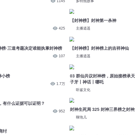
425
主播逍遥
神榜·三道考题决定谁能执掌封神榜
【封神榜】封神榜上的吉祥神仙
107
主播逍遥
神小榜
03 群仙共议封神榜，原始接榜承
子牙丨神话丨哪吒
1.7万
听鉴文化
，有什么证据可以证明？
封神生死局 325 封神三界榜之封
952
聊泡儿
商纣
爆笑封神137 申公豹欲夺封神榜
634
小哥莫凡
02.品榜说封神2
443
人文读书声
封神前就成仙，难怪没上榜