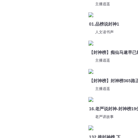
主播逍遥
【封神榜】封神榜365路
主播逍遥
16.老严说封神-封神榜1
老严讲故事
132 接封神榜 下
谢涛叔叔讲故事
【封神榜】草包神仙封神
主播逍遥
您是不是在找：
异世封神榜