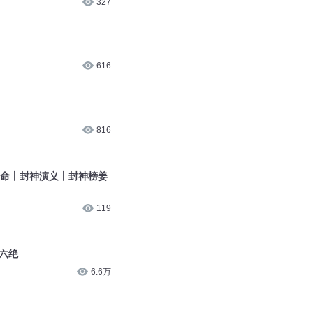
616
816
天命丨封神演义丨封神榜姜
119
神六绝
6.6万
7711
236