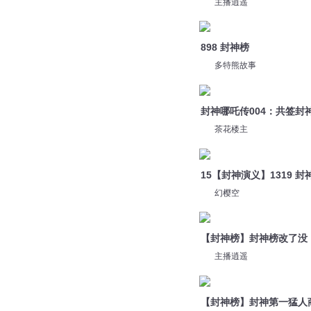
多特熊故事
封神哪吒传004：共签封
茶花楼主
15【封神演义】1319 封
幻樱空
【封神榜】封神榜改了没
主播逍遥
【封神榜】封神第一猛人
主播逍遥
01.品榜说封神1
人文读书声
【封神榜】痴仙马遂早已