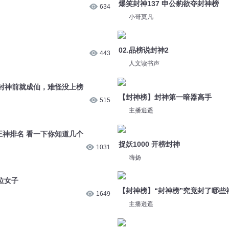
【封神榜】封神第一暗器高手
515
主播逍遥
正神排名 看一下你知道几个
捉妖1000 开榜封神
1031
嗨扬
9位女子
【封神榜】“封神榜”究竟封了哪些
1649
主播逍遥
封神榜与商周革命
6.8万
觅雅斋的混子哥
后得了正果
【封神榜】封神第一女仙金灵圣母
567
主播逍遥
开局一本封神榜