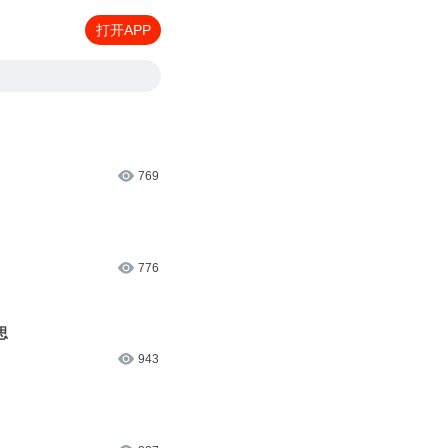
打开APP
769
776
思
943
327