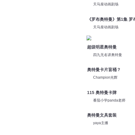
天马座动画剧场
《罗布奥特曼》第1集 罗
天马座动画剧场
超级明星奥特曼
四九无名讲奥特曼
奥特曼卡片盲桶？
Champion光辉
115 奥特曼卡牌
番茄小学panda老师
奥特曼文具套装
yaya主播