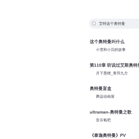
艾特这个奥特曼
这个奥特曼叫什么
小雪和小贝的故事
第110章 听说过艾斯奥特
月下墨狸_青羽九方
奥特曼盲盒
腾远动画屋
ultraman-奥特曼之歌
音乐氧吧
《泰迦奥特曼》PV