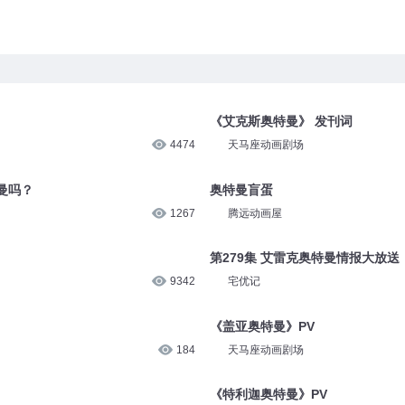
《艾克斯奥特曼》 发刊词
4474
天马座动画剧场
曼吗？
奥特曼盲蛋
1267
腾远动画屋
第279集 艾雷克奥特曼情报大放送
9342
宅优记
《盖亚奥特曼》PV
184
天马座动画剧场
《特利迦奥特曼》PV