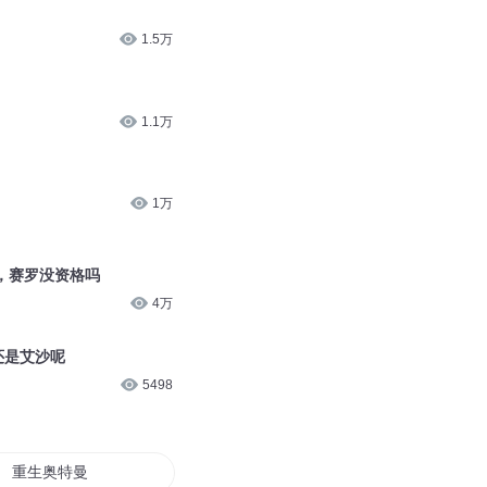
1.5万
1.1万
1万
，赛罗没资格吗
4万
还是艾沙呢
5498
重生奥特曼之我为梦比