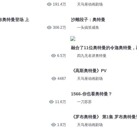
191.4万
天马座动画剧场
布奥特曼登场 上
沙雕段子：奥特曼
306.2万
一头搞笑咸鱼
融合了11位奥特曼的令迦奥特曼，
6.5万
四九无名讲奥特曼
《高斯奥特曼》PV
4487
天马座动画剧场
1566-你也看奥特曼？
11.6万
一刀苏苏
《罗布奥特曼》 第1集 罗布奥特曼
1.8万
天马座动画剧场