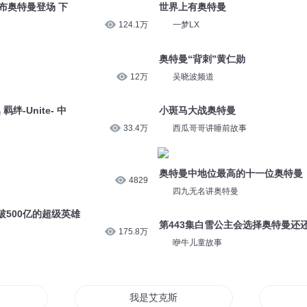
罗布奥特曼登场 下
世界上有奥特曼
124.1万
一梦LX
奥特曼“背刺”黄仁勋
12万
吴晓波频道
绊-Unite- 中
小斑马大战奥特曼
33.4万
西瓜哥哥讲睡前故事
奥特曼中地位最高的十一位奥特曼
4829
四九无名讲奥特曼
500亿的超级英雄
第443集白雪公主会选择奥特曼还
175.8万
咿牛儿童故事
曼
我是艾克斯奥特曼