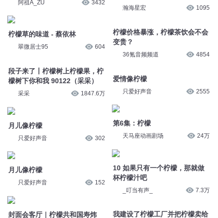
332柠檬成精
柠檬草的味道 - 蔡依林
阿祖A_ZU
3432
三七说书
107
柠檬草的味道 - 蔡依林
柠檬柠檬 特别公开的清理工具
翠微居士95
604
瀚海星宏
1095
段子来了丨柠檬树上柠檬果，柠
柠檬价格暴涨，柠檬茶饮会不会
檬树下你和我 90122（采采）
变贵？
采采
1847.6万
36氪音频频道
4854
月儿像柠檬
爱情像柠檬
只爱好声音
302
只爱好声音
2555
月儿像柠檬
第6集：柠檬
只爱好声音
152
天马座动画剧场
24万