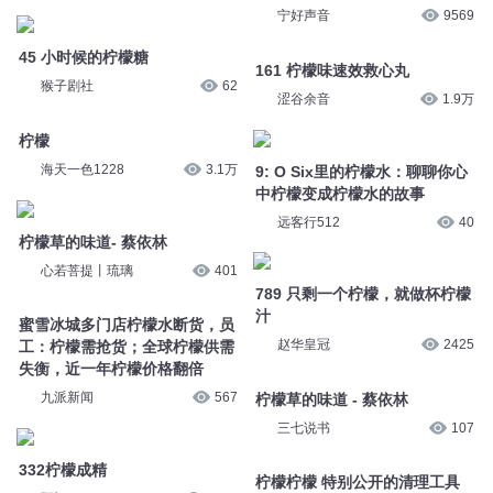
三七说书
32
驰骋的红屋
39
45 小时候的柠檬糖
手里有柠檬就做柠檬水
猴子剧社
62
宁好声音
9569
柠檬
161 柠檬味速效救心丸
海天一色1228
3.1万
涩谷余音
1.9万
柠檬草的味道- 蔡依林
9: O Six里的柠檬水：聊聊你心
中柠檬变成柠檬水的故事
心若菩提丨琉璃
401
远客行512
40
蜜雪冰城多门店柠檬水断货，员
工：柠檬需抢货；全球柠檬供需
789 只剩一个柠檬，就做杯柠檬
失衡，近一年柠檬价格翻倍
汁
九派新闻
567
赵华皇冠
2425