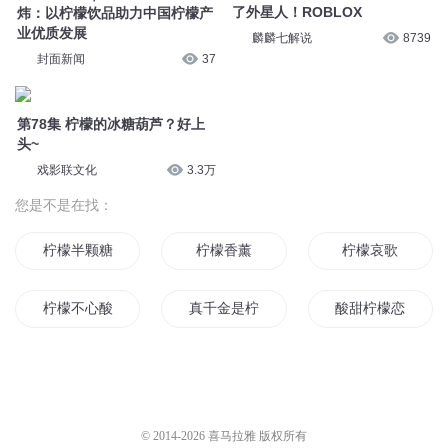
封面会客厅｜柠檬共和国寿炜
10 如果只有一个柠檬，那就做
炜：以柠檬饮品助力中国柠檬产
杯柠檬汁吧
业优质发展
_叮当有声_
7.3万
封面新闻
37
我建设了柠檬工厂并把柠檬卖给
第78集 柠檬的冰糖葫芦？好上
了外星人！ROBLOX
头~
麟麟七解说
8739
戏影联文化
3.3万
您是不是在找：
柠檬半颗糖
柠檬香薰
柠檬哀歌
柠檬不心酸
真千金是柠檬精
酸甜柠檬恋爱
柠檬也要甜
柠檬微酸之柠檬
柠檬精贵妃