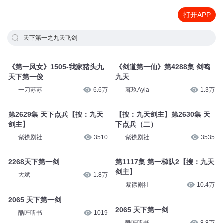
打开APP
天下第一之九天飞剑
《第一凤女》1505-我家猪头九
《剑道第一仙》第4288集 剑鸣
天下第一俊
九天
一刀苏苏
6.6万
暮玖Ayla
1.3万
第2629集 天下点兵【搜：九天
【搜：九天剑主】第2630集 天
剑主】
下点兵（二）
紫襟剧社
3510
紫襟剧社
3535
2268天下第一剑
第1117集 第一梯队2【搜：九天
剑主】
大斌
1.8万
紫襟剧社
10.4万
2065 天下第一剑
2065 天下第一剑
酷匠听书
1019
酷匠听书
8.8万