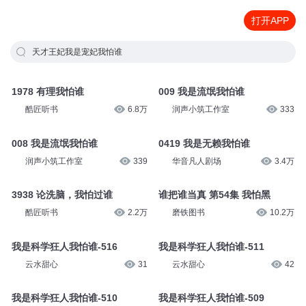
打开APP
天才王妃我是宠妃我怕谁
1978 有理我怕谁
009 我是流氓我怕谁
酷匠听书
6.8万
润声小筑工作室
333
008 我是流氓我怕谁
0419 我是无赖我怕谁
润声小筑工作室
339
华音凡人剧场
3.4万
3938 论洗脑，我怕过谁
谁把谁当真 第54集 我怕黑
酷匠听书
2.2万
磨铁图书
10.2万
我是科学狂人我怕谁-516
我是科学狂人我怕谁-511
云水甜心
31
云水甜心
42
我是科学狂人我怕谁-510
我是科学狂人我怕谁-509