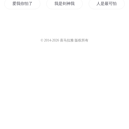
爱我你怕了吗
我是剑神我怕谁
人是最可怕的末日
我为仙帝我怕谁
哪怕多年以后还爱你
我是魔帝我怕谁
小神不怕
异世修真我怕谁
校花别怕本尊在这
© 2014-
2026
喜马拉雅 版权所有
我有系统我怕过谁
可怕的梦
我怕我不爱你
哪怕万年
爱就爱吧谁怕谁
我是剑仙我怕谁
别怕我真心
不要怕它