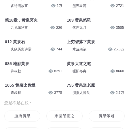
多特熊故事
1万
墨夜星河
2721
第18章，黄泉冥火
103 黄泉怒吼
九兄弟述事
226
优声九月
3585
012 黄泉石
上穷碧落下黄泉
庆欣历史讲堂
744
水皮杂谈
25.3万
685 地府黄泉
黄泉大道之谜
锋叔叔
8291
暖阳冬冉
8660
1055 黄泉比良坂
755 黄泉道老魔
锋叔叔
3775
演播人骨头
2.7万
您是不是在找：
血掩黄泉
末世吊霸之黄泉斗神
黄泉帝君