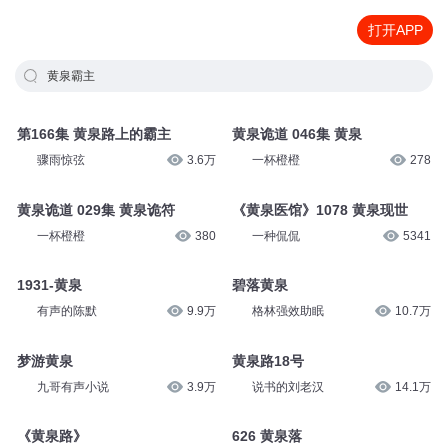
打开APP
黄泉霸主
第166集 黄泉路上的霸主
黄泉诡道 046集 黄泉
骤雨惊弦
3.6万
一杯橙橙
278
黄泉诡道 029集 黄泉诡符
《黄泉医馆》1078 黄泉现世
一杯橙橙
380
一种侃侃
5341
1931-黄泉
碧落黄泉
有声的陈默
9.9万
格林强效助眠
10.7万
梦游黄泉
黄泉路18号
九哥有声小说
3.9万
说书的刘老汉
14.1万
《黄泉路》
626 黄泉落