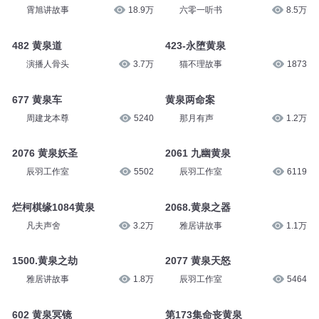
霄旭讲故事
18.9万
六零一听书
8.5万
482 黄泉道
423-永堕黄泉
演播人骨头
3.7万
猫不理故事
1873
677 黄泉车
黄泉两命案
周建龙本尊
5240
那月有声
1.2万
2076 黄泉妖圣
2061 九幽黄泉
辰羽工作室
5502
辰羽工作室
6119
烂柯棋缘1084黄泉
2068.黄泉之器
凡夫声舍
3.2万
雅居讲故事
1.1万
1500.黄泉之劫
2077 黄泉天怒
雅居讲故事
1.8万
辰羽工作室
5464
602 黄泉冥镜
第173集命丧黄泉