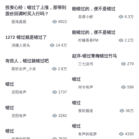
第158集 错过！错过！
夜听女声_小末
4699
嘻哈大丰收_声音盒子
5413
投资心经：错过了上涨，那等到
股价回调时买入行吗？
能错过的，便不是错过
股海庞观
8922
皇甫小娇
6.3万
1272 错过就是错过了
能错过的，便不是错过
演播人骨头
14.4万
柠檬香香FM
2.2万
有些人，错过就错过吧
赵洋-错过青梅错过竹马
夜听女声_小末
2.8万
三七说书
279
错过
错过
灵熙有声
1737
何兮有声
599