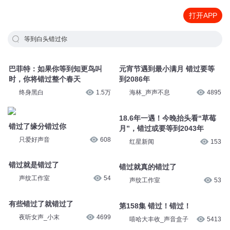
打开APP
等到白头错过你
巴菲特：如果你等到知更鸟叫
元宵节遇到最小满月 错过要等
时，你将错过整个春天
到2086年
终身黑白
1.5万
海林_声声不息
4895
错过了缘分错过你
18.6年一遇！今晚抬头看“草莓
月”，错过或要等到2043年
只爱好声音
608
红星新闻
153
错过就是错过了
错过就真的错过了
声纹工作室
54
声纹工作室
53
有些错过了就错过了