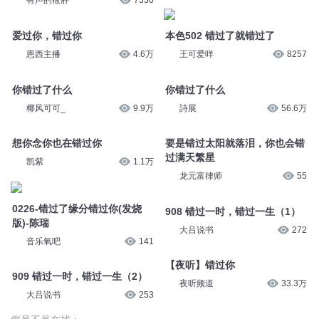
错过
错过
灵熙有声
3282
夜听频道
36万
错过
错过
有声的筱胖
7530
有声的筱胖
4330
爱过你，错过你
本色502 错过了就错过了
恩西主播
4.6万
王可爱咩
8257
你错过了什么
你错过了什么
椰风可可_
9.9万
詩展
56.6万
想你念你也在错过你
要是错过太阳就落泪，你也会错
过满天繁星
凯紫
1.1万
龙元富律师
55