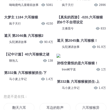
呦呦鹿鸣儿童睡前故事
5081
疯子天行
2896
大梦主 1184 六耳猕猴
【真实的西游】-020.六耳猕猴
的6个不合理设定
疯子天行
4150
主播晨兮
833
遮天 第2046集 六耳猕猴2
遮天 第2045集 六耳猕猴！
头陀渊讲故事
90.4万
头陀渊讲故事
91.9万
【记中计篇】40六耳猕猴之谜
聊泡儿
138
孙悟空最恨的是六耳猕猴！
tree树宇直
1万
第332集 六耳猕猴被抓住-下
马小麦上学记
1.4万
第332集 六耳猕猴被抓住-上
马小麦上学记
1.4万
您是不是在找：
翻天六耳
耳边的歌声
六耳猕猴异界重生