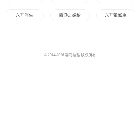
六耳浮生
西游之嫁给六耳猕猴
六耳猕猴重生异世
双耳情话
我穿成了猫耳少年
重生洪荒之六耳妖
你是过耳的风
战猫耳小黑
六耳翻天传
© 2014-
2026
喜马拉雅 版权所有
西游之六耳传奇
六耳成长计划
西游后传六耳
斗战神之六耳猕猴
春风耳语
她的猫耳少年
猕猴自传
红猕修道