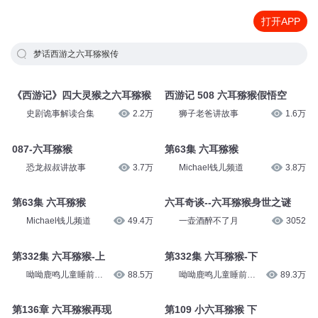
打开APP
梦话西游之六耳猕猴传
《西游记》四大灵猴之六耳猕猴
西游记 508 六耳猕猴假悟空
史剧诡事解读合集
2.2万
狮子老爸讲故事
1.6万
087-六耳猕猴
第63集 六耳猕猴
恐龙叔叔讲故事
3.7万
Michael钱儿频道
3.8万
第63集 六耳猕猴
六耳奇谈--六耳猕猴身世之谜
Michael钱儿频道
49.4万
一壶酒醉不了月
3052
第332集 六耳猕猴-上
第332集 六耳猕猴-下
呦呦鹿鸣儿童睡前故
88.5万
呦呦鹿鸣儿童睡前故
89.3万
事
事
第136章 六耳猕猴再现
第109 小六耳猕猴 下