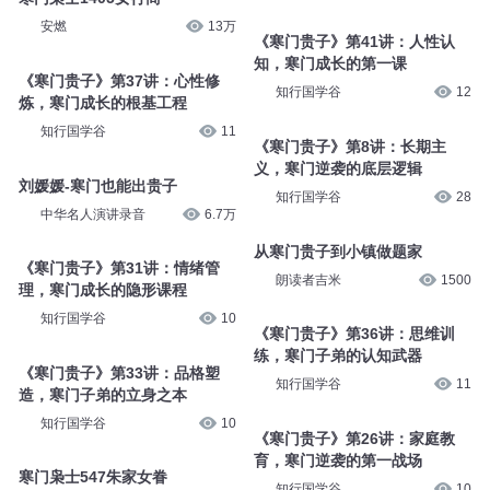
知行国学谷
12
《寒门贵子》第28讲：习惯养
成，寒门教育的根基工程
《寒门贵子》第19讲：延迟满
知行国学谷
11
足，寒门子弟的必修课
知行国学谷
13
寒门枭士1405女行商
安燃
13万
《寒门贵子》第41讲：人性认
知，寒门成长的第一课
知行国学谷
12
《寒门贵子》第37讲：心性修
炼，寒门成长的根基工程
知行国学谷
11
《寒门贵子》第8讲：长期主
义，寒门逆袭的底层逻辑
知行国学谷
28
刘媛媛-寒门也能出贵子
中华名人演讲录音
6.7万
从寒门贵子到小镇做题家
朗读者吉米
1500