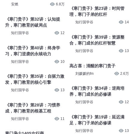
姣姣兮工作室
4.4万
寒门出贵子——陶行知
主播宁小宁
391
寒门枭士2034贵族的傲慢
安燃
6.8万
《寒门贵子》第23讲：时间管
理，寒门子弟的杠杆
知行国学谷
14
《寒门贵子》第32讲：认知提
升，寒门教育的破局点
知行国学谷
12
《寒门贵子》第39讲：资源整
合，寒门成长的杠杆智慧
知行国学谷
13
《寒门贵子》第40讲：终身学
习，寒门逆袭的永续动力
知行国学谷
10
高占喜：清醒的寒门贵子
刘媛媛的fm
2.6万
《寒门贵子》第35讲：自驱力激
发，寒门教育的核心引擎
《寒门贵子》第34讲：逆商培
知行国学谷
13
养，寒门成长的必修课