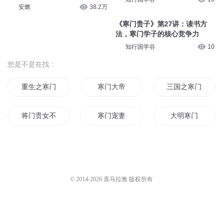
《寒门贵子》第31讲：情绪管
理，寒门成长的隐形课程
知行国学谷
10
《寒门贵子》第36讲：思维训
练，寒门子弟的认知武器
知行国学谷
11
《寒门贵子》第33讲：品格塑
造，寒门子弟的立身之本
知行国学谷
10
《寒门贵子》第26讲：家庭教
育，寒门逆袭的第一战场
知行国学谷
10
寒门枭士547朱家女眷
安燃
38.2万
《寒门贵子》第27讲：读书方
法，寒门学子的核心竞争力
知行国学谷
10
您是不是在找：
重生之寒门贵族
寒门大帝
三国之寒门天下