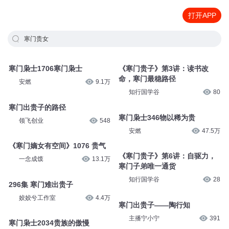
打开APP
寒门贵女
寒门枭士1706寒门枭士
《寒门贵子》第3讲：读书改
命，寒门最稳路径
安燃
9.1万
知行国学谷
80
寒门出贵子的路径
寒门枭士346物以稀为贵
领飞创业
548
安燃
47.5万
《寒门嫡女有空间》1076 贵气
《寒门贵子》第6讲：自驱力，
一念成馍
13.1万
寒门子弟唯一通货
知行国学谷
28
296集 寒门难出贵子