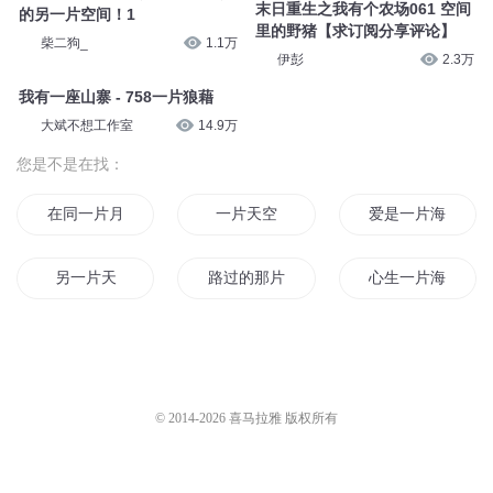
末日重生之我有个农场061 空间
的另一片空间！1
里的野猪【求订阅分享评论】
柴二狗_
1.1万
伊彭
2.3万
我有一座山寨 - 758一片狼藉
大斌不想工作室
14.9万
您是不是在找：
在同一片月光下
一片天空
爱是一片海水
另一片天
路过的那片海
心生一片海
代替你的那片星空
心中的那片海
再见那片海
一片剑心
灵天下的那片云
一片心海
© 2014-
2026
喜马拉雅 版权所有
那片山海
说好去看那片海
在哪片海在那片海