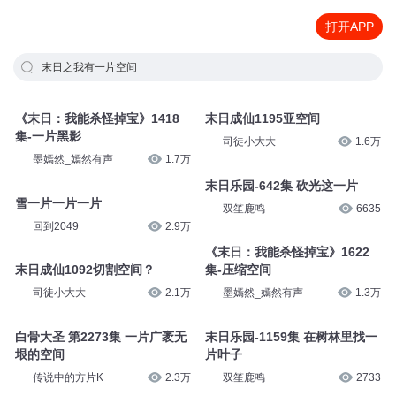
打开APP
末日之我有一片空间
《末日：我能杀怪掉宝》1418
末日成仙1195亚空间
集-一片黑影
司徒小大大
1.6万
墨嫣然_嫣然有声
1.7万
末日乐园-642集 砍光这一片
雪一片一片一片
双笙鹿鸣
6635
回到2049
2.9万
《末日：我能杀怪掉宝》1622
末日成仙1092切割空间？
集-压缩空间
司徒小大大
2.1万
墨嫣然_嫣然有声
1.3万
白骨大圣 第2273集 一片广袤无
末日乐园-1159集 在树林里找一
垠的空间
片叶子
传说中的方片K
2.3万
双笙鹿鸣
2733