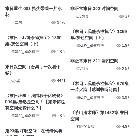
末日重生 063 指尖带着一片冰
非正常末日 302 时间空间
花
CV阿良
3万
不二灰
3778
《末日：我能杀怪掉宝》1359
《末日：我能杀怪掉宝》1360
集-灰色空间（上）
集-灰色空间（下）
墨嫣然_嫣然有声
1.8万
墨嫣然_嫣然有声
1.8万
非正常末日 221 幽闭空间
末日次空间（合集，一次看个
CV阿良
2.5万
够）
蛋s蛋
4421
《末日：我能杀怪掉宝》676集-
一片火海【感谢收听订阅】
《末日狂飙：我囤积千亿物资》
墨嫣然_嫣然有声
3.9万
004集-居然是空间！【如果你也
有空间先装什么？】
《茅山鬼术师》第1432章 末日
墨嫣然_嫣然有声
58万
空间
有声的紫襟
4.8万
第23集 呼吸空间：在情绪风暴