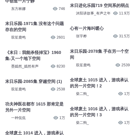
中创造一片宁静
末日进化乐园719 空间系的弱点
东方林娜
746
沐阳讲故事_有声之年
11.9万
末日乐园-1971集 没有这个问题
心有一片海叫暖心
存在的空间
张宇桦
31.5万
双笙鹿鸣
2601
末日乐园-2078集 手在另一个空
《末日：我能杀怪掉宝》1960
间
集-又一个地下空间
双笙鹿鸣
2539
墨嫣然_嫣然有声
8230
全球废土 1015 进入，游戏承认
末日乐园-2085集 穿越空间 (1)
的另一片空间！2
双笙鹿鸣
2538
柴二狗_
1万
功夫神医在都市 1615 那肯定是
全球废土 1016 进入，游戏承认
另外一片空间
的另一片空间！3
一种侃侃
1万
柴二狗_
1万
全球废土 1014 进入，游戏承认