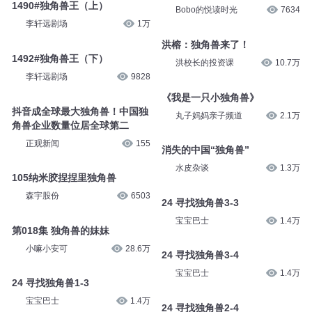
1490#独角兽王（上）
Bobo的悦读时光
7634
李轩远剧场
1万
洪榕：独角兽来了！
1492#独角兽王（下）
洪校长的投资课
10.7万
李轩远剧场
9828
《我是一只小独角兽》
抖音成全球最大独角兽！中国独
丸子妈妈亲子频道
2.1万
角兽企业数量位居全球第二
正观新闻
155
消失的中国“独角兽”
水皮杂谈
1.3万
105纳米胶捏捏里独角兽
森宇股份
6503
24 寻找独角兽3-3
宝宝巴士
1.4万
第018集 独角兽的妹妹
小嘛小安可
28.6万
24 寻找独角兽3-4
宝宝巴士
1.4万
24 寻找独角兽1-3
宝宝巴士
1.4万
24 寻找独角兽2-4