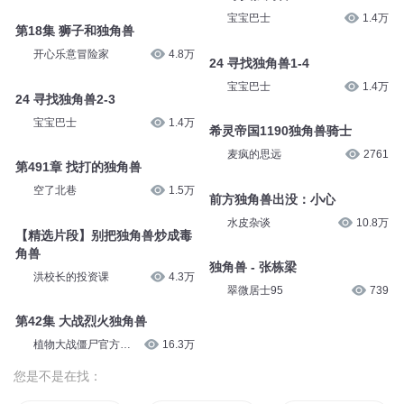
宝宝巴士
1.4万
第18集 狮子和独角兽
开心乐意冒险家
4.8万
24 寻找独角兽1-4
宝宝巴士
1.4万
24 寻找独角兽2-3
宝宝巴士
1.4万
希灵帝国1190独角兽骑士
麦疯的思远
2761
第491章 找打的独角兽
空了北巷
1.5万
前方独角兽出没：小心
水皮杂谈
10.8万
【精选片段】别把独角兽炒成毒
角兽
独角兽 - 张栋梁
洪校长的投资课
4.3万
翠微居士95
739
第42集 大战烈火独角兽
植物大战僵尸官方频
16.3万
道
您是不是在找：