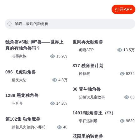
打开APP
鼠猫—最后的独角兽
独角兽VS独“脚”兽——世界上
世间再无独角兽
真的有独角兽吗？
虎嗅APP
13.5万
老墨家族
15.9万
817 独角兽计划
096 飞虎独角兽
锋叔叔
9274
精灵大陆
4.8万
30 苦斗独角兽
1288 黑龙独角兽
莎拉说儿童故事
83
斗音帝
14.8万
1491#独角兽王（中）
第102集 独角魔兽
李轩远剧场
9839
踩着风火轮的小哪吒
40
花园里的独角兽