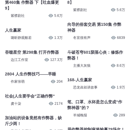
第460集 作弊器 下【吐血爆更
8】
9】
紫襟剧社
5.6万
紫襟剧社
5.6万
向导的俗套交易 第150集 作弊
人生赢家
神器
璐昕静观般若
1.3万
冬宣很有声
6839
吞噬星空 第298集 打开作弊器
斗破苍穹601陨落心炎：修炼作
弊器！
边江工作室
127.3万
主播大灰狼
8.6万
2804 人生作弊技巧——早睡
168-人生赢家
作家张萌
204
恐龙叔叔讲故事
1.9万
社会|人生要学会“正确作弊“
笔、口罩、水杯是怎么变成“作
虞十柒
2174
弊神器”的？
羊城晚报
289
加油站的设备竟然有作弊器，缺
斤少两！
用作弊器控制麻将输赢79场次！