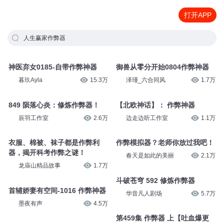
打开APP
人生赢家作弊器
神医弃女0185-自带作弊神器
御兽从零分开始0804作弊神器
暮玖Ayla
15.3万
泽瑾_六合同风
1.7万
849 陨落心炎：修炼作弊器！
【北欧神话】： 作弊神器
辰羽工作室
2.6万
边走边听工作室
1.1万
衣服、棉被、袜子都是作弊利
作弊模拟器？老师你放过我吧！
器，揭开科考作弊之谜！
春天是如此的美丽
2.1万
龙庙山精品故事
1.7万
斗破苍穹 592 修炼作弊器
首辅娇妻有空间-1016 作弊神器
华音凡人剧场
5.7万
墨夜有声
4.5万
第459集 作弊器 上【吐血爆更