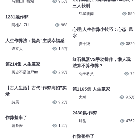
马栏山广播站
9.6万
三人获刑
红星新闻
559
1231她作弊
阿祖A_ZU
988
心理|人生作弊小技巧：心态=风
水
人生作弊法：提高“主观幸福感”
虞十柒
3829
谭立人
1.5万
红石机器VS手动操作，懒人玩
第214集 人生赢家
法算不算作弊？
历史不是僵尸fm
2.9万
丸子教父
72
【古人生活】古代“作弊高招”实
第1165集 人生赢家
录
大斌
9.5万
詩展
9.2万
2430集-作弊
作弊整串了
烽岳
4762
薯条酱
1.2万
作弊整串了