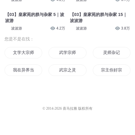
【03】皇家苑的朕与杂家 5｜波
【03】皇家苑的朕与杂家 15｜
波游
波波游
波波游
4.2万
波波游
3.8万
您是不是在找：
文学大宗师
武学宗师
灵师杂记
我在异界当宗主
武宗之灵
宗主你好宗主再见
郭北杂记
西游杂记
既往不恋当下不杂
灵道仙宗
传奇大宗师
我的世界之杂
© 2014-
2026
喜马拉雅 版权所有
灵异杂记
末世大宗师
末世杂记