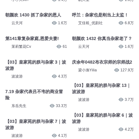
朝颜欢 1430 抓了杂家的恩人
呼兰：杂家也是刚当上太监！
云天河
1.6万
艾佳裕_优剧社
6.8万
第141章复杂家庭,恩爱夫妻!
朝颜欢 1432 你真当杂家老了？
茉莉繁花Cv
61
云天河
1.6万
【03】皇家苑的朕与杂家 3｜波
庆余年0482布衣宗师的宗师战2
波游
梁小渔Yilia
127.9万
波波游
4.3万
【03】皇家苑的朕与杂家 13｜
7.19 杂家代表吕不韦的商业冒
波波游
险
波波游
3.7万
东岳先生
33.3万
【03】皇家苑的朕与杂家 6｜波
【03】皇家苑的朕与杂家 7｜波
波游
波游
波波游
4.2万
波波游
4.1万