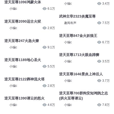
逆天至尊1096鸿蒙火体
小编c
3.4万
小编c
6.1万
武神主宰2323炎魔至尊
逆天至尊2090远古火狱
趣阅有声
7.5万
小编c
2.8万
逆天至尊847金火妖狼王
逆天至尊247火急火燎
小编c
6.7万
小编c
9.1万
逆天至尊1713火眼血蹄狮
逆天至尊1189地心圣火
小编c
3.5万
小编c
5.5万
逆天至尊1646景炎上神后人
逆天至尊2122葬神流火塔
小编c
3.7万
小编c
2.8万
逆天至尊700群狗安知鸿鹄之志
逆天至尊1390谭云的怒火
(拱火至尊谭云)
小编c
4.6万
小编c
7.8万