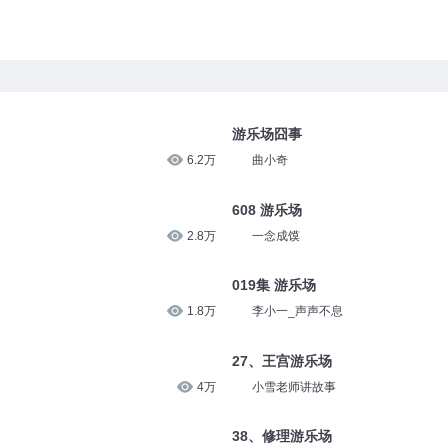
游乐场囧事
6.2万
曲小奇
608 游乐场
2.8万
一念成馍
019集 游乐场
1.8万
李小一_声声不息
27、王宫游乐场
4万
小雪老师讲故事
38、修理游乐场