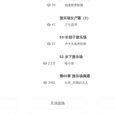
70
动漫世界影视
游乐场女尸案（2）
47
三七说书
53-长胡子游乐场
27
卢大大有声世界
52.乡下游乐场
2.2万
哈小浪
第65章 游乐场偶遇
2461
白衣_叫我白大人
天演战场