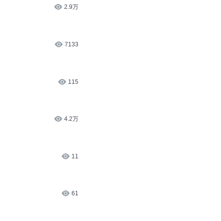
2.9万
7133
115
4.2万
11
61