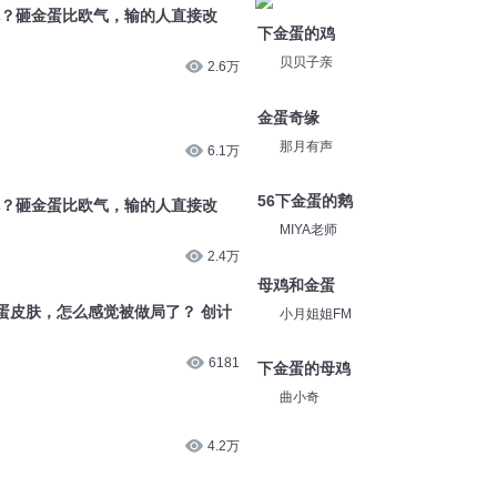
机？砸金蛋比欧气，输的人直接改
下金蛋的鸡
贝贝子亲
2.6万
金蛋奇缘
那月有声
6.1万
56下金蛋的鹅
机？砸金蛋比欧气，输的人直接改
MIYA老师
2.4万
母鸡和金蛋
蛋皮肤，怎么感觉被做局了？ 创计
小月姐姐FM
6181
下金蛋的母鸡
曲小奇
4.2万