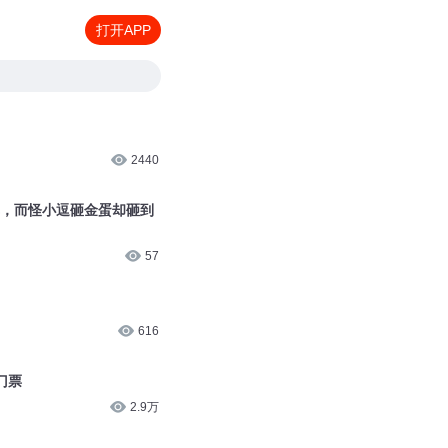
打开APP
2440
车，而怪小逗砸金蛋却砸到
57
616
门票
2.9万