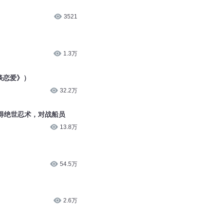
3521
1.3万
《谈恋爱》）
32.2万
得绝世忍术，对战船员
13.8万
54.5万
2.6万