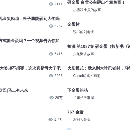
砸金蛋 白雪公主砸出个章鱼哥！
2111
小雪和小贝的故事
现金奖励哦，杜子腾能砸到大奖吗
金蛋树
5252
说书的刘老汉
方式砸金蛋吗？一个视频告诉你如
捡漏 第1087集 砸金蛋（搜新书
5415
头陀渊讲故事
秘大奖却不想要，这次真是亏大了吧
火影模式：我来到木叶忍者村，习
5053
Carrol幻翼丶雨墨
欧巴|马上有未来
下金蛋的鸡
29万
兰姐姐故事屋
767 金蛋
1.7万
演播人骨头