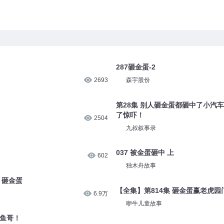
287砸金蛋-2
2693
森宇股份
第28集 别人砸金蛋都砸中了小汽
了惊吓！
2504
九叔叙事录
037 被金蛋砸中 上
602
独木舟故事
 砸金蛋
【全集】第814集 砸金蛋赢老虎园
6.9万
咿牛儿童故事
章鱼哥！