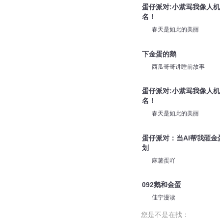
蛋仔派对:小紫骂我像人
名！
春天是如此的美丽
下金蛋的鹅
西瓜哥哥讲睡前故事
蛋仔派对:小紫骂我像人
名！
春天是如此的美丽
蛋仔派对：当AI帮我砸金
划
麻薯蛋吖
092鹅和金蛋
佳宁漫读
您是不是在找：