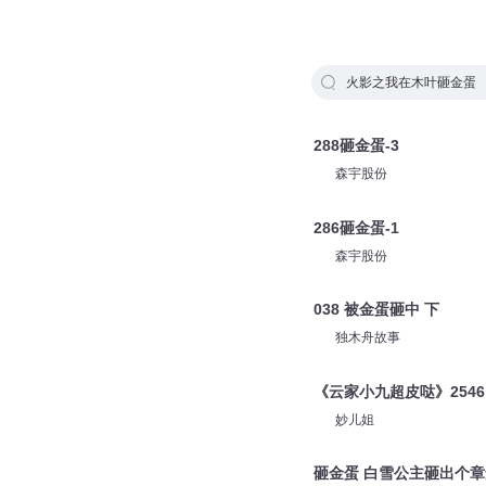
火影之我在木叶砸金蛋
288砸金蛋-3
森宇股份
286砸金蛋-1
森宇股份
038 被金蛋砸中 下
独木舟故事
《云家小九超皮哒》2546
妙儿姐
砸金蛋 白雪公主砸出个