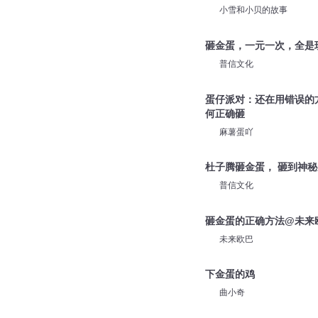
小雪和小贝的故事
砸金蛋，一元一次，全是
普信文化
蛋仔派对：还在用错误的
何正确砸
麻薯蛋吖
杜子腾砸金蛋， 砸到神
普信文化
砸金蛋的正确方法@未来
未来欧巴
下金蛋的鸡
曲小奇