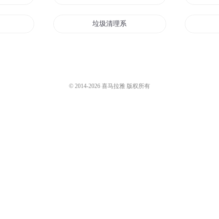
垃圾清理系统
我这的系统很垃圾
我在仙界扫垃圾
© 2014-
2026
喜马拉雅 版权所有
系统
我在末世有垃圾系统
从垃圾工到星空战神
捡垃圾