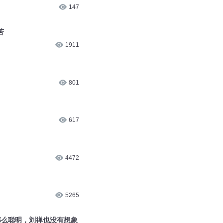
147
苦
1911
801
617
4472
5265
那么聪明，刘禅也没有想象