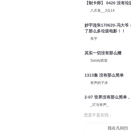
【制卡师】 0420 没有
八爪鱼__3点14
妙宇连朱170620-冯
了那么多垃圾电影！！
朱宇
其实一切没有那么糟
Sandy双双
1313集 没有那么简单
有声的子沐
2-07 世界没有那么简单
_叮当有声_
您是不是在找：
我在凡间扫