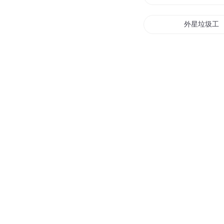
外星垃圾工
垃圾星球
极品垃圾王
抗战之垃圾
黄金垃圾场
重生之天天