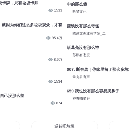
垃圾卡牌，只有垃圾卡师
中的那么傻
1533
听鉴文化
大爷：就因为你们这么多垃圾观众，才有
赚钱没有那么奇怪
陈昌文创业商学院_二
95.4万
诸葛亮没有那么神
苏鹏有态度
8.9万
007. 断舍离｜你家里留了那么多
鱼丸君有声
1534
659 我也没有那么容易哭鼻子
，自己没那么差
神奇喵喵谷
674
垃圾
逆转吧垃圾