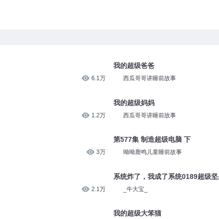
我的超级爸爸
6.1万
西瓜哥哥讲睡前故事
我的超级妈妈
1.2万
西瓜哥哥讲睡前故事
第577集 制造超级电脑 下
3万
呦呦鹿鸣儿童睡前故事
系统炸了，我成了系统0189超级
2.1万
_牛大宝_
我的超级大笨猫