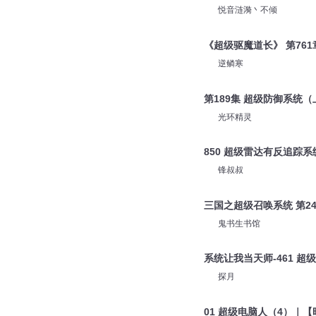
悦音涟漪丶不倾
《超级驱魔道长》 第761
逆鳞寒
第189集 超级防御系统（
光环精灵
850 超级雷达有反追踪系
锋叔叔
三国之超级召唤系统 第24
鬼书生书馆
系统让我当天师-461 超
探月
01 超级电脑人（4）｜