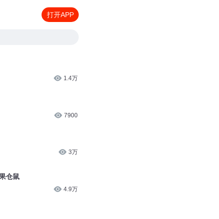
打开APP
1.4万
7900
3万
坚果仓鼠
4.9万