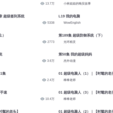
13.7万
小林姐姐的晚安故事
章 超级签到系统
L19 我的电脑
5338
WowEnglish
上）
第189集 超级防御系统（下）
2773
光环精灵
统
第50集 我的超级妈妈
3.6万
杰外动漫
1集
01 超级电脑人（1）｜【时髦的老
2.4万
棒棒老师
级手速
01 超级电脑人（3）｜【时髦的老
10.4万
棒棒老师
【时髦的老头】
01 超级电脑人（2）｜【时髦的老