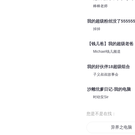
棒棒老师
我的超级粉丝没了555555
掉掉
【钱儿爸】我的超级老爸
Michael钱儿频道
我的好伙伴18超级组合
子义叔叔故事会
沙雕坑爹日记-我的电脑
时幼安Sir
您是不是在找：
异界之电脑