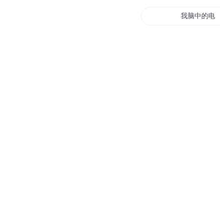
我脑中的电
我的电脑无
超级全能神
带着超级电
超级愿力电
用电脑修真