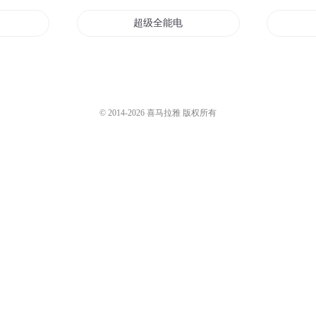
脑
超级全能电脑
所不能
超级电脑
脑
音乐和电脑
© 2014-
2026
喜马拉雅 版权所有
脑穿越了
我的电脑
脑
超级脑电波