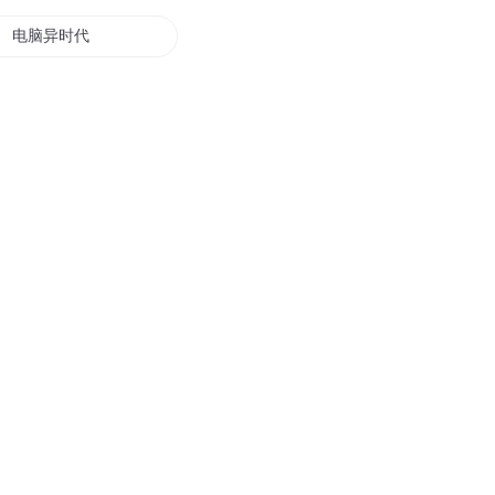
电脑异时代
电脑里的世界
当电脑的日子
电脑奇人传
电脑修仙
至强电脑