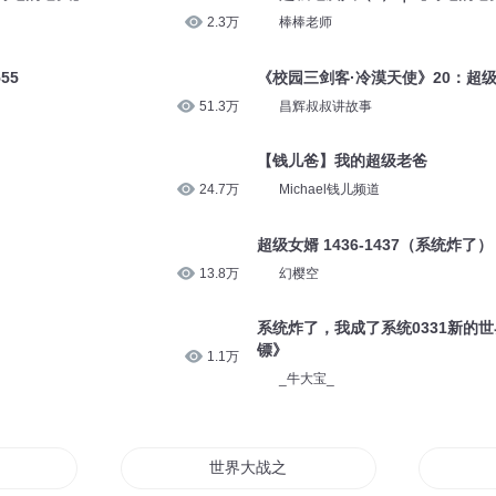
2.3万
棒棒老师
55
《校园三剑客·冷漠天使》20：超
51.3万
昌辉叔叔讲故事
【钱儿爸】我的超级老爸
24.7万
Michael钱儿频道
超级女婿 1436-1437（系统炸了）
13.8万
幻樱空
系统炸了，我成了系统0331新的
镖》
1.1万
_牛大宝_
本是我
世界大战之电脑人