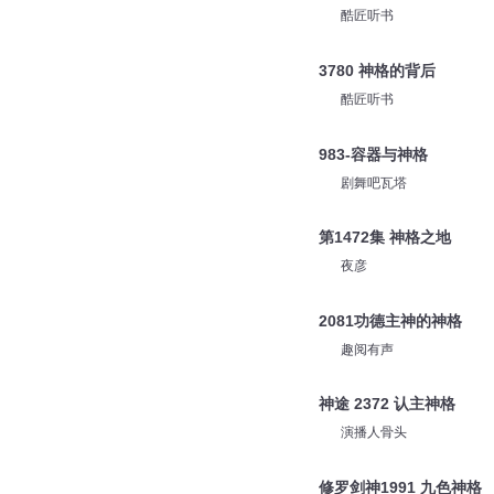
酷匠听书
3780 神格的背后
酷匠听书
983-容器与神格
剧舞吧瓦塔
第1472集 神格之地
夜彦
2081功德主神的神格
趣阅有声
神途 2372 认主神格
演播人骨头
修罗剑神1991 九色神格