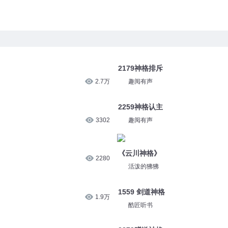
2179神格排斥
2.7万
趣阅有声
2259神格认主
3302
趣阅有声
《云川神格》
2280
活泼的狒狒
1559 剑道神格
1.9万
酷匠听书