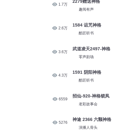
2279赠送神格
1.7万
趣阅有声
1584 诅咒神格
2.6万
酷匠听书
武道凌天2497-神格
3.6万
零声剧场
1591 阴阳神格
4.3万
酷匠听书
招仙-920-神格锁凤
6559
老彩故事会
神途 2366 六颗神格
5276
演播人骨头