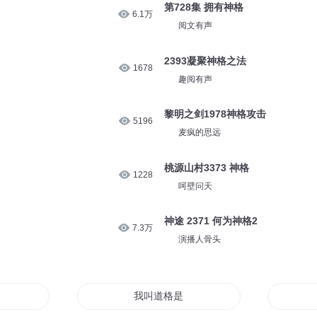
第728集 拥有神格
6.1万
阅文有声
2393凝聚神格之法
1678
趣阅有声
黎明之剑1978神格攻击
5196
麦疯的思远
桃源山村3373 神格
1228
呵壁问天
神途 2371 何为神格2
7.3万
演播人骨头
我叫道格是只猫