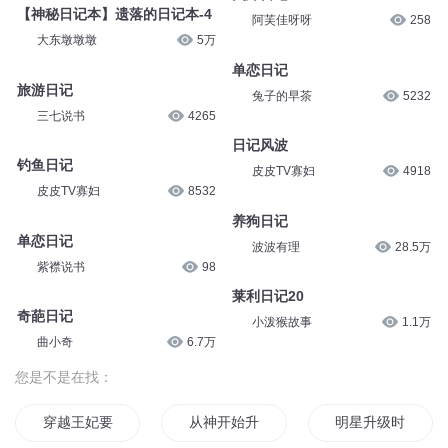
【神秘日记本】遗落的日记本-4
阿芙佳呀呀
258
大东墩墩墩
5万
单恋日记
旅游日记
兔子的早茶
5232
三七说书
4265
日记风波
钓鱼日记
皮皮TV寡妇
4918
皮皮TV寡妇
8532
养狗日记
单恋日记
波波有理
28.5万
紫襟说书
98
莱利日记20
奇葩日记
小泼猴故事
1.1万
曲小奇
6.7万
您是不是在找：
穿越王妃要升级
从神开始升级
明星升级时代