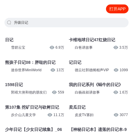
打开APP
升级日记
日记
卡维地球日记47红烧日记
雪碧云宝
6.9万
白爸讲故事
3.5万
熊孩子日记08：胖哒的日记
记日记
迷你世界MiniWorld
13万
德云社郭德纲相声VIP
1099
1598日记
我的日记系列《蜗牛的日记》
郭靖大侠和他的朋友们
559
白杨叔叔讲故事
1.6万
第107集 挖矿日记与砍树日记
卖瓜日记
步介山儿童文学
11.1万
皮皮TV寡妇
3077
少年日记【少女日记续集】_06
【神秘日记本】遗落的日记本-9