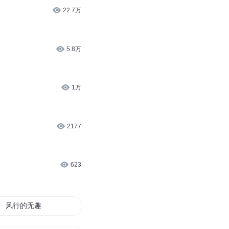
22.7万
5.8万
1万
2177
623
风行的无趣生活