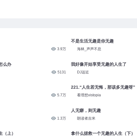
不是生活无趣是你无趣
3.9万
海林_声声不息
怎么办
我好像开始享受无趣的人生了
5131
DJ远近
221.“人生若无悔，那该多无趣呀”
5.7万
看理想vistopia
人无癖，则无趣
1.3万
朗读者吉米
生（上）
拿什么拯救一个无趣的人生（下）