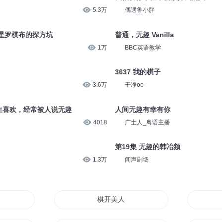
5.3万
偶遇鲁小胖
-星罗棋布的探方坑
普通，无趣 Vanilla
1万
BBC英语教学
3637 我的棋子
3.6万
干净oo
生喜欢，经常被人说无趣
人间无趣有幸有你
4018
广土人_粤语主播
第19集 无趣的韩冶频
1.3万
闻声剧场
棋开美人