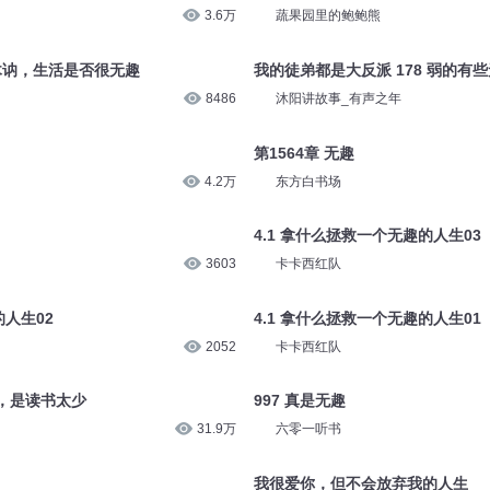
3.6万
蔬果园里的鲍鲍熊
很木讷，生活是否很无趣
我的徒弟都是大反派 178 弱的有
8486
沐阳讲故事_有声之年
第1564章 无趣
4.2万
东方白书场
4.1 拿什么拯救一个无趣的人生03
3603
卡卡西红队
的人生02
4.1 拿什么拯救一个无趣的人生01
2052
卡卡西红队
，是读书太少
997 真是无趣
31.9万
六零一听书
我很爱你，但不会放弃我的人生