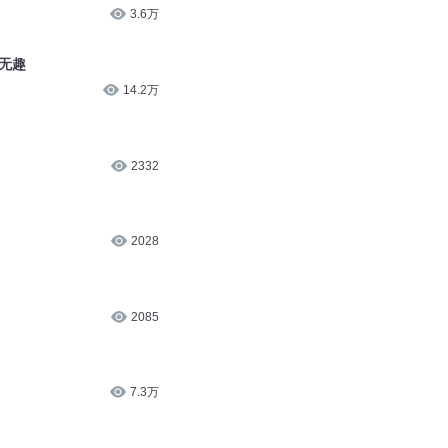
3.6万
些无趣
14.2万
2332
2028
2085
7.3万