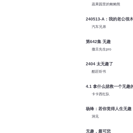
蔬果园里的鲍鲍熊
240513-A：我的老公
汽车兄弟
第642集 无趣
撒旦先生pro
2404 太无趣了
酷匠听书
4.1 拿什么拯救一个无趣
卡卡西红队
杨绛：若你觉得人生无趣
洞见
无趣，最可悲