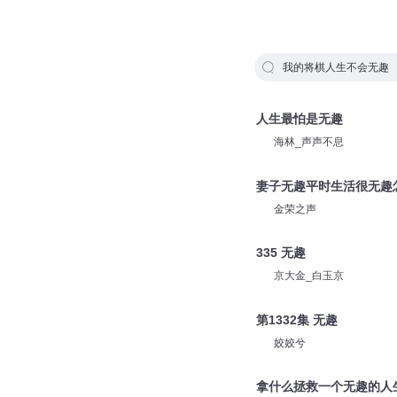
我的将棋人生不会无趣
人生最怕是无趣
海林_声声不息
妻子无趣平时生活很无趣
金荣之声
335 无趣
京大金_白玉京
第1332集 无趣
姣姣兮
拿什么拯救一个无趣的人