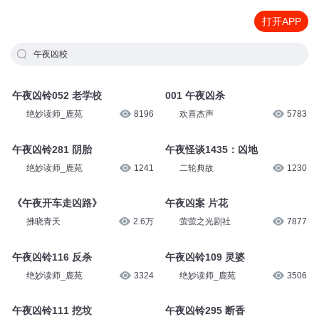
打开APP
午夜凶校
午夜凶铃052 老学校
001 午夜凶杀
绝妙读师_鹿苑
8196
欢喜杰声
5783
午夜凶铃281 阴胎
午夜怪谈1435：凶地
绝妙读师_鹿苑
1241
二轮典故
1230
《午夜开车走凶路》
午夜凶案 片花
拂晓青天
2.6万
萤萤之光剧社
7877
午夜凶铃116 反杀
午夜凶铃109 灵婆
绝妙读师_鹿苑
3324
绝妙读师_鹿苑
3506
午夜凶铃111 挖坟
午夜凶铃295 断香