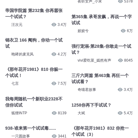
夜听女声_小末
5378
帝国学院篇 第232集 你再嚣张
一个试试？
第365集 承哥发飙，再说一个字
试试
汪次元
3.4万
姣姣兮
6万
锦衣卫 166 阉狗，你动一个试
试
强行宠溺-第28集-你敢走一个试
试？
咆哮的麦克风
4.2万
vivi爱吃菜_嫣然有声
8045
《那年花开1981》810 你躲一
个试试！
三斤六两篇 第463集 再狂一个
试试看？
七言
7.5万
奇喵君故事
3.4万
我每周随机一个新职业2328不
信你试试
1258你再下手试试？
狐狸INTP
8139
大斌
5.4万
938-谁来第一个试试毒......
《那年花开1981》832 你抢一
个试试（3）
一只圆故事
3441