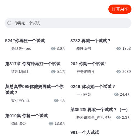
打开APP
你再送一个试试
524#你再狂一个试试
3782 再喊一个试试？
撒旦先生pro
3.6万
酷匠听书
1353
第317章 你有种再打一个试试
202 你闯一个试试!
请叫我闰土
5.1万
神奇喵喵谷
2639
莫总真香095你他妈再喊一个你
0249-你动她一个试试？
试试？
一刀苏苏
24.4万
梁小渔Yilia
4万
第354章 再瞅一个试试？（一）
第010集 你抢一个试试
晓岩讲故事_声活片场
2.3万
蜀山御令
13.8万
961一个人试试