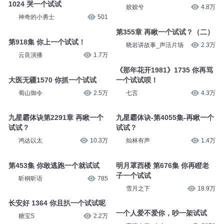
1024 哭一个试试
姣姣兮
4.8万
神奇的小勇士
501
第355章 再瞅一个试试？（二）
第918集 你上一个试试！
晓岩讲故事_声活片场
2.3万
云良演播
1.7万
《那年花开1981》1735 你再骂
大医无疆1570 你抓一个试试
一个试试呗！
蜀山御令
2.5万
七言
4.3万
九星霸体诀第2291章 再瞅一个
九星霸体诀-第4055集-再瞅一个
试试？
试试？
鸿达以太
10.3万
灿林有声
1.4万
第453集 你敢逃跑一个就试试
明月罩西楼 第676集 你再瞪老
子一个试试
昕桐昕语
785
雪月之下
18.9万
长安好 1364 你且扒一个试试呢
一个人爱不爱你，吵一架试试
糖宝S
2.2万