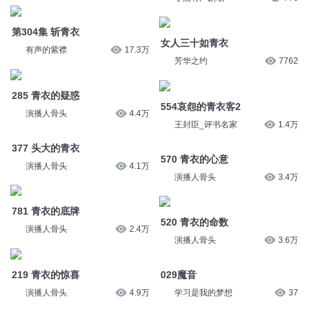
演播人骨头
4.4万
王封臣_评书名家
1.4万
377 头大的青衣
570 青衣的心意
演播人骨头
4.1万
演播人骨头
3.4万
781 青衣的底牌
520 青衣的命数
演播人骨头
2.4万
演播人骨头
3.6万
219 青衣的惊喜
029魔音
演播人骨头
4.9万
学习是我的梦想
37
第2263章 青衣去向
179一袭青衣老少年
六零一听书
4.9万
大斌
8.1万
您是不是在找：
天衣武尊
白衣风云
九界之重生成衣