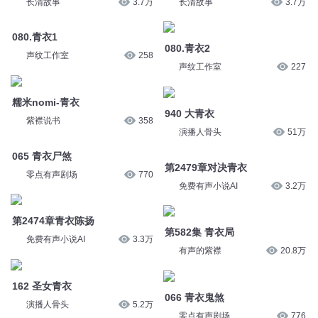
声纹工作室
258
声纹工作室
227
糯米nomi-青衣
940 大青衣
紫襟说书
358
演播人骨头
51万
065 青衣尸煞
第2479章对决青衣
零点有声剧场
770
免费有声小说AI
3.2万
第2474章青衣陈扬
第582集 青衣局
免费有声小说AI
3.3万
有声的紫襟
20.8万
162 圣女青衣
066 青衣鬼煞
演播人骨头
5.2万
零点有声剧场
776
第304集 斩青衣
女人三十如青衣
有声的紫襟
17.3万
芳华之约
7762
285 青衣的疑惑
554哀怨的青衣客2