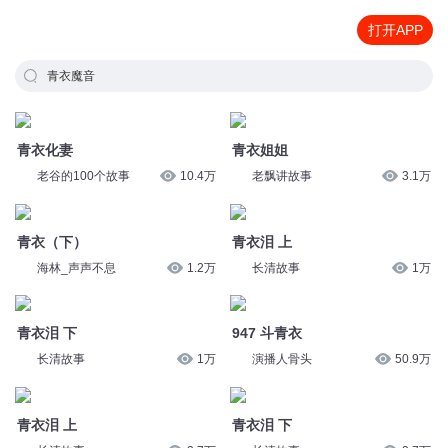
打开APP
青衣魔音
青衣化妻
青衣姐姐
老谷的100个故事
10.4万
老飘讲故事
3.1万
青衣（下）
青衣泪 上
海林_声声不息
1.2万
长清故事
1万
青衣泪 下
947 斗青衣
长清故事
1万
演播人骨头
50.9万
青衣泪 上
青衣泪 下
长清故事
3.7万
长清故事
3.7万
080.青衣1
080.青衣2