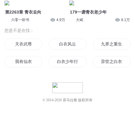
我有仙衣
白衣少年行
异世之白衣传说
我的白衣少年
一世青衣
末世女黑衣
天下第衣
白衣修仙传
灵王青衣
© 2014-
2026
喜马拉雅 版权所有
青衣倾世
时空血衣
白衣君皇
白衣道尊
超凡战衣
青衣之名
青衣之恋
青衣剑行