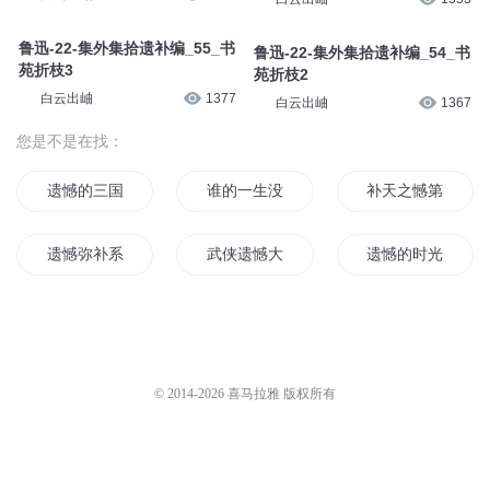
鲁迅-22-集外集拾遗补编_55_书
鲁迅-22-集外集拾遗补编_54_书
苑折枝3
苑折枝2
白云出岫
1377
白云出岫
1367
您是不是在找：
遗憾的三国
谁的一生没有遗憾
补天之憾第二世界
遗憾弥补系统
武侠遗憾大弥补
遗憾的时光
天地拾遗
让天龙不在有遗憾
生为恶魔我很遗憾
重生之拾遗
余生有你不遗憾
重生之不留遗憾
© 2014-
2026
喜马拉雅 版权所有
那年遗憾的青春
重生之遗憾清零
遗憾之于青春