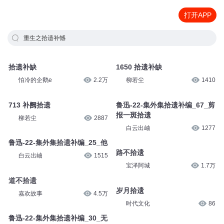
打开APP
重生之拾遗补憾
拾遗补缺
1650 拾遗补缺
怕冷的企鹅e
2.2万
柳若尘
1410
713 补阙拾遗
鲁迅-22-集外集拾遗补编_67_剪
报一斑拾遗
柳若尘
2887
白云出岫
1277
鲁迅-22-集外集拾遗补编_25_他
路不拾遗
白云出岫
1515
宝泽阿城
1.7万
道不拾遗
岁月拾遗
嘉欢故事
4.5万
时代文化
86
鲁迅-22-集外集拾遗补编_30_无