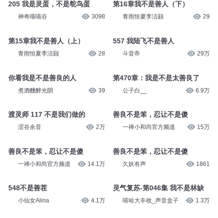
205 我是灵蛋，不是鸵鸟蛋
第16章我不是善人（下）
神奇喵喵谷
3098
青雨恒夏李洁颢
29
第15章我不是善人（上）
557 我陆飞不是善人
青雨恒夏李洁颢
28
斗音帝
29万
你看我是不是善良的人
第470章：我是不是太善良了
煮酒醺醉光阴
39
公子白__
6.9万
渡灵师 117 不是我们做的
善良不是笨，忍让不是傻
涩谷余音
2万
一禅小和尚官方频道
15万
善良不是笨，忍让不是傻
善良不是笨，忍让不是傻
一禅小和尚官方频道
14.1万
久妖有声
1861
548不是善茬
灵气复苏-第046集 我不是林缺
小仙女Alina
4.1万
嘻哈大丰收_声音盒子
1.3万