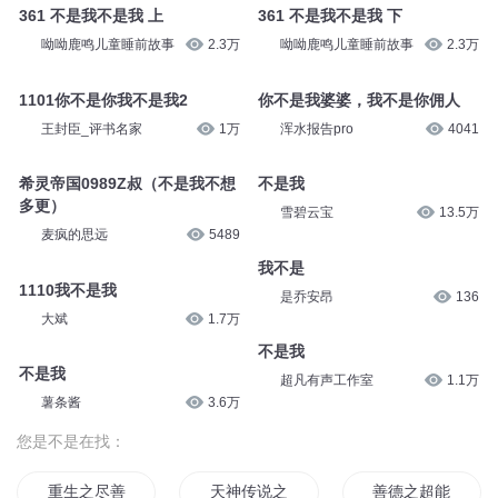
361 不是我不是我 上
361 不是我不是我 下
呦呦鹿鸣儿童睡前故事
2.3万
呦呦鹿鸣儿童睡前故事
2.3万
1101你不是你我不是我2
你不是我婆婆，我不是你佣人
王封臣_评书名家
1万
浑水报告pro
4041
希灵帝国0989Z叔（不是我不想
不是我
多更）
雪碧云宝
13.5万
麦疯的思远
5489
我不是
1110我不是我
是乔安昂
136
大斌
1.7万
不是我
不是我
超凡有声工作室
1.1万
薯条酱
3.6万
您是不是在找：
重生之尽善尽美
天神传说之善恶
善德之超能集团