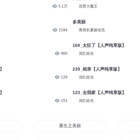
5.1万
花臂大魔王
多美丽
2184
青雨长夏丽佳浩
169_太狂了【人声纯享版】
960
浅忆拾光
版】
239_相亲【人声纯享版】
129
浅忆拾光
版】
123_去我家【人声纯享版】
151
浅忆拾光
华丽人生
重生之美丽新人生