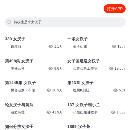
打开APP
转校生是个女汉子
330 女汉子
一条女汉子
锋叔叔
1.1万
蓝子姐姐
13万
第498集 女汉子
女子国遭遇女汉子
主播云衫
9.6万
边走边听工作室
18.6万
第1445集 女汉子
第23章 女汉子
悦音涟漪丶不倾
30.9万
红桃K剧社
513
论女汉子与黄瓜
137 女汉子刘小兰
波波有理
41.9万
小靓姐姐讲故事
1.5万
如何分辨女汉子
1869-汉子茶