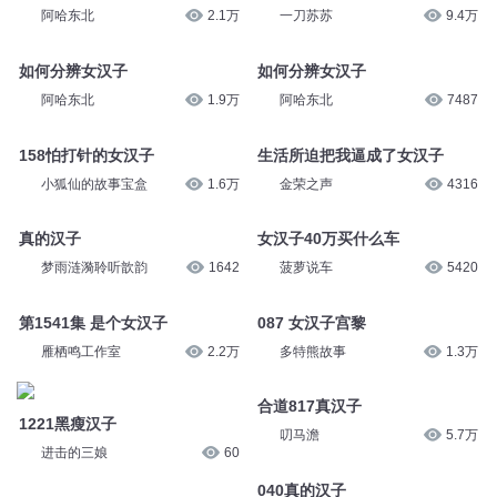
阿哈东北
2.1万
一刀苏苏
9.4万
如何分辨女汉子
如何分辨女汉子
阿哈东北
1.9万
阿哈东北
7487
158怕打针的女汉子
生活所迫把我逼成了女汉子
小狐仙的故事宝盒
1.6万
金荣之声
4316
真的汉子
女汉子40万买什么车
梦雨涟漪聆听歆韵
1642
菠萝说车
5420
第1541集 是个女汉子
087 女汉子宫黎
雁栖鸣工作室
2.2万
多特熊故事
1.3万
合道817真汉子
1221黑瘦汉子
叨马澹
5.7万
进击的三娘
60
040真的汉子