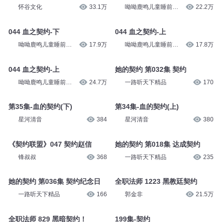
怀谷文化
33.1万
呦呦鹿鸣儿童睡前故
22.2万
事
044 血之契约-下
044 血之契约-上
呦呦鹿鸣儿童睡前故
17.9万
呦呦鹿鸣儿童睡前故
17.8万
事
事
044 血之契约-上
她的契约 第032集 契约
呦呦鹿鸣儿童睡前故
24.7万
一路听天下精品
170
事
第35集-血的契约(下)
第34集-血的契约(上)
星河清音
384
星河清音
380
《契约联盟》047 契约赵信
她的契约 第018集 达成契约
锋叔叔
368
一路听天下精品
235
她的契约 第036集 契约纪念日
全职法师 1223 黑教廷契约
一路听天下精品
166
郭金非
21.5万
全职法师 829 黑暗契约！
199集-契约