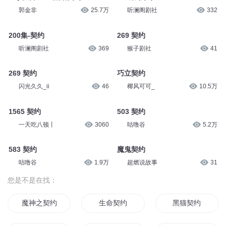
郭金非
25.7万
听澜阁剧社
332
200集-契约
269 契约
听澜阁剧社
369
猴子剧社
41
269 契约
巧立契约
闪光久久_ii
46
椰风可可_
10.5万
1565 契约
503 契约
一天吃八顿丨
3060
咕噜谷
5.2万
583 契约
魔鬼契约
咕噜谷
1.9万
超燃说故事
31
您是不是在找：
魔神之契约
生命契约
黑猫契约