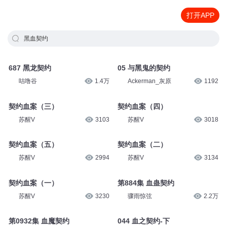
打开APP
黑血契约
687 黑龙契约
05 与黑鬼的契约
咕噜谷
1.4万
Ackerman_灰原
1192
契约血案（三）
契约血案（四）
苏醒V
3103
苏醒V
3018
契约血案（五）
契约血案（二）
苏醒V
2994
苏醒V
3134
契约血案（一）
第884集 血蛊契约
苏醒V
3230
骤雨惊弦
2.2万
第0932集 血魔契约
044 血之契约-下