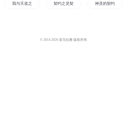
我与天道之灵有个契约
契约之灵契
神灵的契约者
魔道契约
神魔契约
契约之神
心之所向契约情人
心魔契约
末世契约者
© 2014-
2026
喜马拉雅 版权所有
魔王契约
契约情人
契约重生
最后的契约
仙凡契约
天神契约
修灵契约
圣元契约