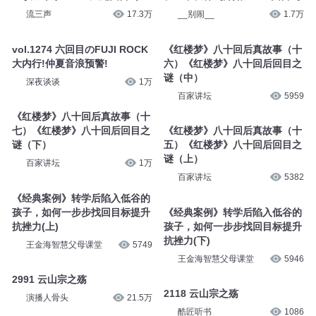
流三声
17.3万
__别闹__
1.7万
vol.1274 六回目のFUJI ROCK
《红楼梦》八十回后真故事（十
大内行!仲夏音浪预警!
六）《红楼梦》八十回后回目之
谜（中）
深夜谈谈
1万
百家讲坛
5959
《红楼梦》八十回后真故事（十
七）《红楼梦》八十回后回目之
《红楼梦》八十回后真故事（十
谜（下）
五）《红楼梦》八十回后回目之
谜（上）
百家讲坛
1万
百家讲坛
5382
《经典案例》转学后陷入低谷的
孩子，如何一步步找回目标提升
《经典案例》转学后陷入低谷的
抗挫力(上)
孩子，如何一步步找回目标提升
抗挫力(下)
王金海智慧父母课堂
5749
王金海智慧父母课堂
5946
2991 云山宗之殇
2118 云山宗之殇
演播人骨头
21.5万
酷匠听书
1086