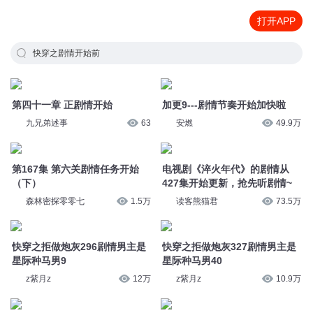
打开APP
快穿之剧情开始前
第四十一章 正剧情开始
加更9---剧情节奏开始加快啦
九兄弟述事
63
安燃
49.9万
第167集 第六关剧情任务开始
电视剧《淬火年代》的剧情从
（下）
427集开始更新，抢先听剧情~
森林密探零零七
1.5万
读客熊猫君
73.5万
快穿之拒做炮灰296剧情男主是
快穿之拒做炮灰327剧情男主是
星际种马男9
星际种马男40
z紫月z
12万
z紫月z
10.9万