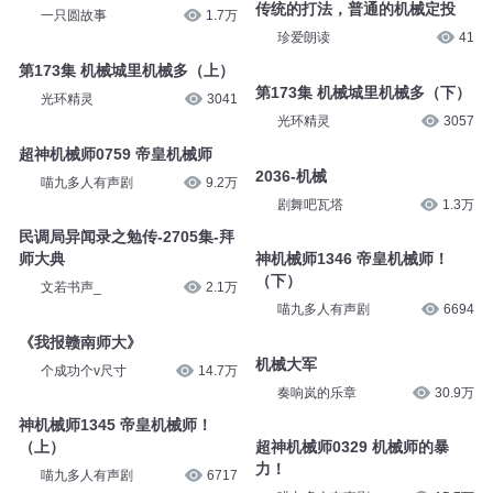
传统的打法，普通的机械定投
一只圆故事
1.7万
珍爱朗读
41
第173集 机械城里机械多（上）
第173集 机械城里机械多（下）
光环精灵
3041
光环精灵
3057
超神机械师0759 帝皇机械师
2036-机械
喵九多人有声剧
9.2万
剧舞吧瓦塔
1.3万
民调局异闻录之勉传-2705集-拜
师大典
神机械师1346 帝皇机械师！
（下）
文若书声_
2.1万
喵九多人有声剧
6694
《我报赣南师大》
机械大军
个成功个v尺寸
14.7万
奏响岚的乐章
30.9万
神机械师1345 帝皇机械师！
（上）
超神机械师0329 机械师的暴
力！
喵九多人有声剧
6717