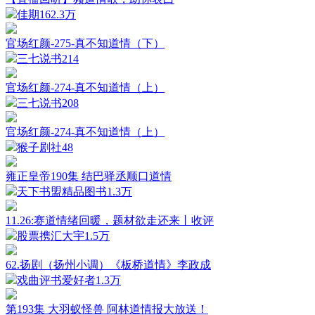
佳期
162.3万
官场红颜-275-真不知道情（下）
三七说书
214
官场红颜-274-真不知道情（上）
三七说书
208
官场红颜-274-真不知道情（上）
猴子剧社
48
雍正皇帝190集 结巴驿丞顺口道情
天下书盟精品图书
1.3万
11.26:赛道情绪回暖，题材欲走还来丨收评
股票携汇大宇
1.5万
62.扬剧（扬州小调）《板桥道情》李政成
戏曲评书爱好者
1.3万
第193集 大羽蚁怪兽 阿林道情报大放送！