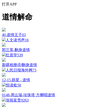
打开APP
道情解命
40.道情王子03
人文读书声
16
郭兰英-翻身道情
红居堂
539
新疆相册④|翻身道情
人民日报海外网
73
12-15.群星 - 道情
悦读烩
58
0148-周云瑞-珍珠塔·方卿唱道情
张筱富贵
9263