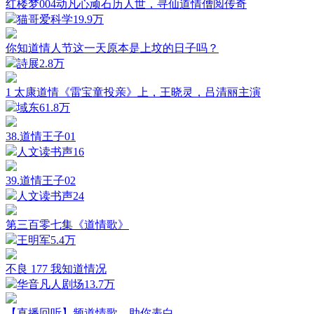
红楼梦004动凡心顽石历人世，寻仙道情僧阅传奇
猫哥爱科学
19.9万
你知道情人节这一天原本是上坟的日子吗？
詩展
2.8万
1 太康道情《雷宝童投亲》上，王晓灵，吕清丽主演
域东6
1.8万
38.道情王子01
人文读书声
16
39.道情王子02
人文读书声
24
第三百零七集《道情歌》
王明军
5.4万
不良 177 我知道情况
华音凡人剧场
13.7万
【直播回听】频道情歌，助你表白