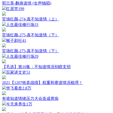
郭兰英-翻身道情 (女声独唱)
红居堂
199
官场红颜-274-真不知道情（上）
人生最佳修行场
33
官场红颜-275-真不知道情（下）
猴子剧社
41
官场红颜-275-真不知道情（下）
人生最佳修行场
29
【毛选】第10集：不知道情况别瞎支招
百家讲文史
51
2021【1207收盘战绩】权重和赛道情况梳理！
华飞看盘
2.8万
有谁知道情绪压力大会造成胃病
今天来养生
1万