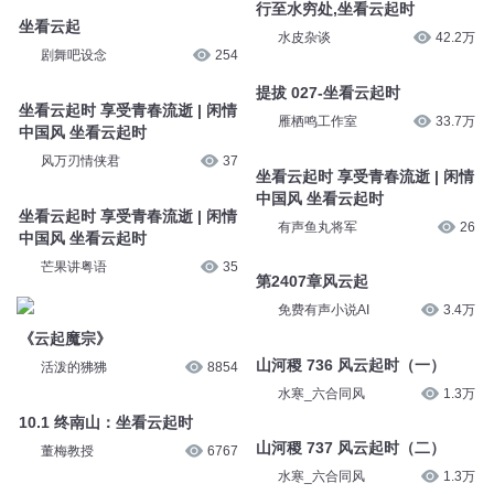
行至水穷处,坐看云起时
坐看云起
水皮杂谈
42.2万
剧舞吧设念
254
提拔 027-坐看云起时
坐看云起时 享受青春流逝 | 闲情
雁栖鸣工作室
33.7万
中国风 坐看云起时
风万刃情侠君
37
坐看云起时 享受青春流逝 | 闲情
中国风 坐看云起时
坐看云起时 享受青春流逝 | 闲情
有声鱼丸将军
26
中国风 坐看云起时
芒果讲粤语
35
第2407章风云起
免费有声小说AI
3.4万
《云起魔宗》
山河稷 736 风云起时（一）
活泼的狒狒
8854
水寒_六合同风
1.3万
10.1 终南山：坐看云起时
山河稷 737 风云起时（二）
董梅教授
6767
水寒_六合同风
1.3万