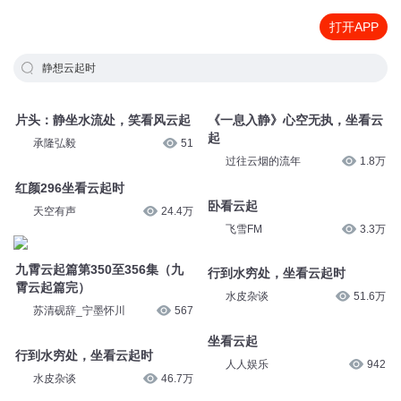
打开APP
静想云起时
片头：静坐水流处，笑看风云起
《一息入静》心空无执，坐看云
起
承隆弘毅
51
过往云烟的流年
1.8万
红颜296坐看云起时
卧看云起
天空有声
24.4万
飞雪FM
3.3万
九霄云起篇第350至356集（九
行到水穷处，坐看云起时
霄云起篇完）
水皮杂谈
51.6万
苏清砚辞_宁墨怀川
567
坐看云起
行到水穷处，坐看云起时
人人娱乐
942
水皮杂谈
46.7万