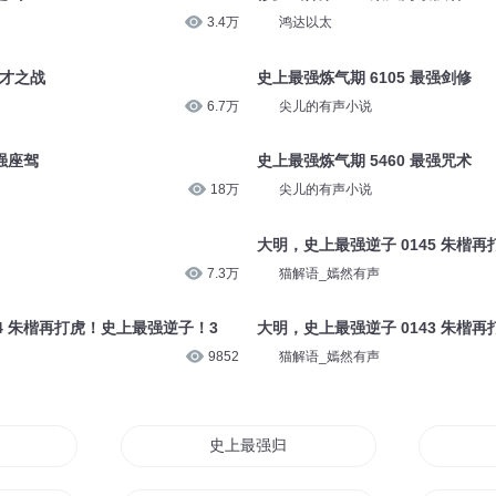
3.4万
鸿达以太
天才之战
史上最强炼气期 6105 最强剑修
6.7万
尖儿的有声小说
最强座驾
史上最强炼气期 5460 最强咒术
18万
尖儿的有声小说
大明，史上最强逆子 0145 朱楷
7.3万
猫解语_嫣然有声
44 朱楷再打虎！史上最强逆子！3
大明，史上最强逆子 0143 朱楷
9852
猫解语_嫣然有声
成长史
史上最强归来