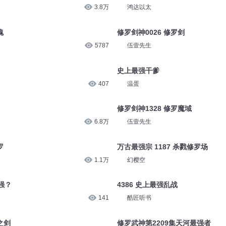
3.8万
鸿达以太
魂
修罗剑神0026 修罗剑
5787
伍壹先生
史上最强干爹
407
温蛋
修罗剑神1328 修罗魔域
6.8万
伍壹先生
罗
万古最强宗 1187 杀戮修罗场
1.1万
幻樱空
强？
4386 史上最强乱战
141
酷匠听书
之剑
修罗武神第2209集天河最强者