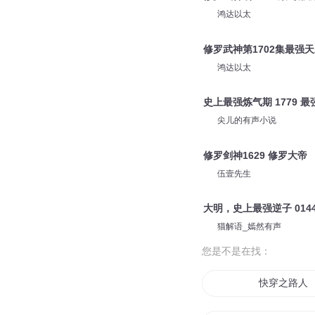
鸿达以太
修罗武神第1702集最强
鸿达以太
史上最强炼气期 1779 
尖儿的有声小说
修罗剑神1629 修罗大帝
伍壹先生
大明，史上最强逆子 01
猫解语_嫣然有声
您是不是在找：
快穿之路人