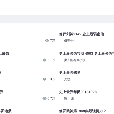
修罗剑神2142 史上最弱虚仙
7万
伍壹先生
史上最强
史上最强炼气期 4903 史上最强炼
3.1万
尖儿的有声小说
来
史上最强怨灵
6.3万
沦惑
最强
史上最强怨灵20181028
6.7万
谦__谦
修罗地狱
修罗武神第1848集最强势力？