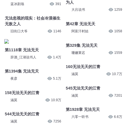
为人
蓝冰剧场
391
大吕说书
1259
无法忽视的现实：社会冷漠催生
无敌之人
第42章 无法无天
旧街口大爷
1146
阿富汗村姑
1058
第329集 无法无天
第1118章 无法无天
珊姗莱迟
1559
辞酒_江湖说书人
1.4万
160无法无天的江青
第1394集 无法无天
涵莫
10.7万
夜彦
5.1万
545无法无天的江青
158无法无天的江青
涵莫
7201
涵莫
10.9万
第1928章 无法无天
544无法无天的江青
六零一听书
6.6万
涵莫
7256