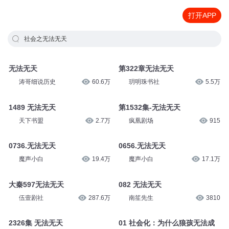
打开APP
社会之无法无天
无法无天
第322章无法无天
涛哥细说历史
60.6万
玥明珠书社
5.5万
1489 无法无天
第1532集-无法无天
天下书盟
2.7万
疯凰剧场
915
0736.无法无天
0656.无法无天
魔声小白
19.4万
魔声小白
17.1万
大秦597无法无天
082 无法无天
伍壹剧社
287.6万
南笙先生
3810
2326集 无法无天
01 社会化：为什么狼孩无法成