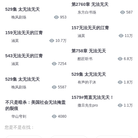
第2760章 无法无天
529集 太无法无天
东方白书场
587
晚风剧场
953
157无法无天的江青
159无法无天的江青
涵莫
11万
涵莫
10.7万
第758章 无法无天
543无法无天的江青
酷匠听书
6.8万
涵莫
7254
529集 太无法无天
529集 太无法无天
有声的子沐
1.8万
晚风剧场
5587
1579#简直无法无天！
不只是暗杀：美国社会无法掩盖
撒旦先生pro
1.1万
的裂痕
华山穹剑
4080
您是不是在找：