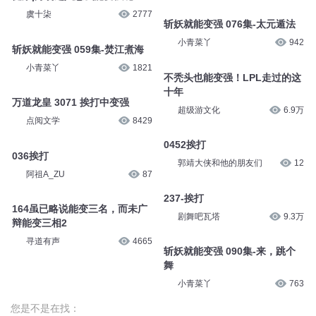
虞十柒
2777
斩妖就能变强 076集-太元遁法
小青菜丫
942
斩妖就能变强 059集-焚江煮海
小青菜丫
1821
不秃头也能变强！LPL走过的这
十年
万道龙皇 3071 挨打中变强
超级游文化
6.9万
点阅文学
8429
0452挨打
036挨打
郭靖大侠和他的朋友们
12
阿祖A_ZU
87
237-挨打
164虽已略说能变三名，而未广
剧舞吧瓦塔
9.3万
辩能变三相2
寻道有声
4665
斩妖就能变强 090集-来，跳个
舞
小青菜丫
763
您是不是在找：