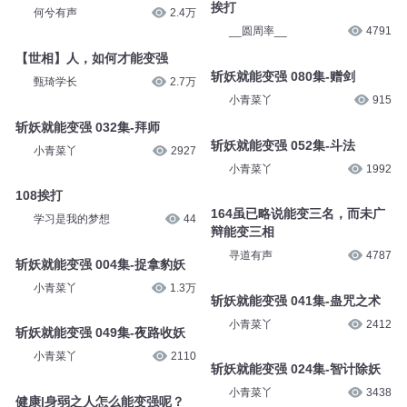
挨打
何兮有声
2.4万
__圆周率__
4791
【世相】人，如何才能变强
斩妖就能变强 080集-赠剑
甄琦学长
2.7万
小青菜丫
915
斩妖就能变强 032集-拜师
斩妖就能变强 052集-斗法
小青菜丫
2927
小青菜丫
1992
108挨打
164虽已略说能变三名，而未广
学习是我的梦想
44
辩能变三相
寻道有声
4787
斩妖就能变强 004集-捉拿豹妖
小青菜丫
1.3万
斩妖就能变强 041集-蛊咒之术
小青菜丫
2412
斩妖就能变强 049集-夜路收妖
小青菜丫
2110
斩妖就能变强 024集-智计除妖
小青菜丫
3438
健康|身弱之人怎么能变强呢？