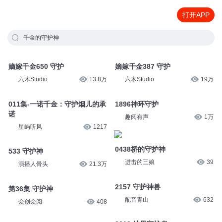
打开APP
千金的守护神
嫡嫁千金650 守护
嫡嫁千金387 守护
六木Studio
13.8万
六木Studio
19万
011集-一诺千金：守护烟儿的承
1896神环守护
诺
趣阅有声
1万
星屿听风
1217
0438桥的守护神
533 守护神
进击的三娘
39
演播人骨头
21.3万
2157 守护神兽
第36集 守护神
配音青山
632
众创众阅
408