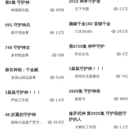
2018 神界守护者
第6集 守护神
天下书盟
2.1万
奇喵喵乐园
4558
嫡嫁千金180 首辅千金
091-守护神兵
六木Studio
24.5万
猫不理故事
1.2万
第6729集 神甲守护
748 守护神女
怀谷文化
2万
多特熊故事
599
1鼠鼠守护神！！！
麻衣神相：千金赋
喜闻乐见能量站
741
龙庙山精品故事
5190
2669集 守护神将
1鼠鼠守护神！！！
姣姣兮
9663
声纹工作室
1.4万
修罗武神 第3935集 守护我想守
48.折翼的守护神
护的人
植物大战僵尸官方频
33.9万
道
大喇叭工作室
1.1万