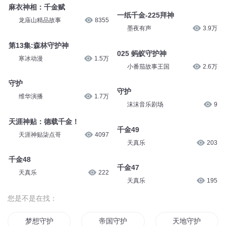
麻衣神相：千金赋
一纸千金-225拜神
龙庙山精品故事
8355
墨夜有声
3.9万
第13集:森林守护神
025 蚂蚁守护神
寒冰动漫
1.5万
小番茄故事王国
2.6万
守护
守护
维华演播
1.7万
沫沫音乐剧场
9
天涯神贴：德载千金！
千金49
天涯神贴柒点哥
4097
天真乐
203
千金48
千金47
天真乐
222
天真乐
195
您是不是在找：
梦想守护
帝国守护
天地守护