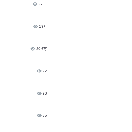
2291
18万
30.6万
72
93
55