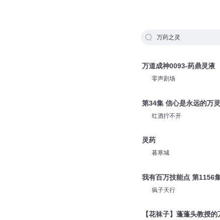
万药之灵
万道成神0093-药鼎灵液
零声剧场
第34集 信心是永远的万
红酒拧不开
灵药
暮寒城
我有百万技能点 第1156
疯子天行
【花袜子】蓬蓬头教授的