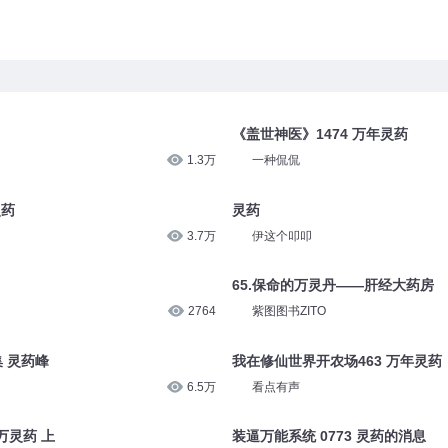
《盖世神医》1474 万年灵药
1.3万
一种侃侃
灵药
灵药
3.7万
伊这个叩叩
65.保命的万灵丹——肝经大药房
2764
紫图图书ZITO
集 灵药峰
我在修仙世界开农场463 万年灵药
6.5万
看点有声
万灵药 上
装逼万能系统 0773 灵药的消息