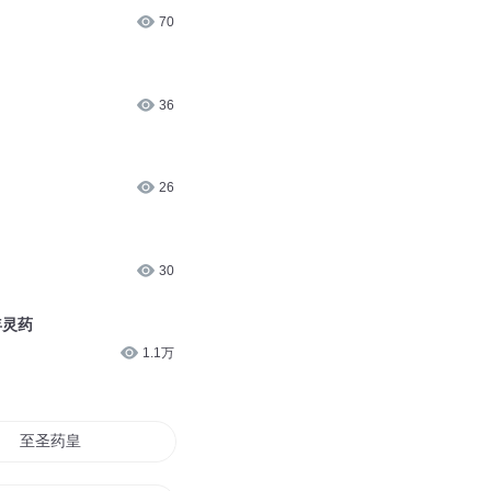
70
36
26
30
年灵药
1.1万
至圣药皇