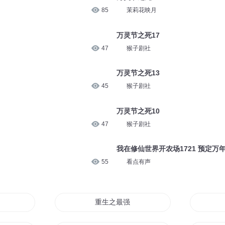
85
茉莉花映月
万灵节之死17
47
猴子剧社
万灵节之死13
45
猴子剧社
万灵节之死10
47
猴子剧社
我在修仙世界开农场1721 预定万
55
看点有声
重生之最强药神