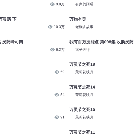
9.8万
有声的阿瑾
万灵药 下
万物有灵
10.3万
老飘讲故事
集 灵药峰司南
我有百万技能点 第098集 收购灵药
6.2万
疯子天行
万灵节之死19
59
茉莉花映月
万灵节之死14
54
茉莉花映月
万灵节之死15
91
茉莉花映月
万灵节之死11