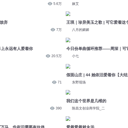
世界上永远有人爱着你
今日份单曲循环推荐——周深｜可
20.5万
小七
假面山庄 | 44 她依旧爱着你【大
71
东野现场
我们这个世界是几维的
390
陈昌文创业商学院_二
军万马，也依旧需要有伙伴。
44
爱着爱着就永远
兽离罗先生
2.4万
专访谢霆锋：即使逆行，我依旧坚
硬核班长