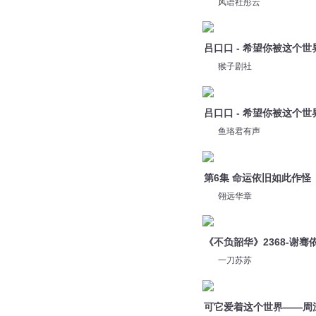
吕口口 - 希望你被这个世
猴子剧社
吕口口 - 希望你被这个世
鱼珞君有声
第6集 命运依旧如此作怪
翎远华章
《不负韶华》2368-谢
一刀苏苏
可它爱着这个世界——周深（
九月奶糖
我们都害怕 ，爱着爱着
夜听女声_小末