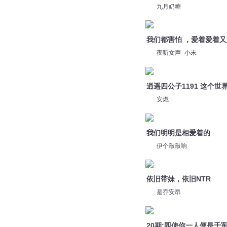
逍遥四公子1191 这个
安燃
我们明明是相爱着的
伊个敲敲响
依旧带妹，依旧NTR
是乔安昂
20期:即使你一人便是千
诺亚西CV
顾城丨我的心爱着世界
Bobo的悦读时光
您是不是在找：