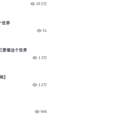
它爱着这个世界
1.3万
结局】
1.2万
946
119
持自己想要的人生！
13.3万