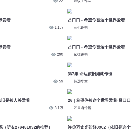
界爱着
吕口口 - 希望你被这个世界爱着
1.1万
三七说书
界爱着
吕口口 - 希望你被这个世界爱着
290
紫襟说书
第7集 命运依旧如此作怪
59
翎远华章
骞依旧是被人关爱着
26 | 希望你被这个世界爱着-吕口口
3.1万
芒果语传播
听友276481032的推荐）
许你万丈光芒好0902（依旧是这
5.6万
姝艾
又放弃
王琪｜珍异美玉之歌 | 可它爱着这
7万
八月的媚媚