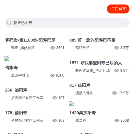
打开APP
阳寿已欠费
算死命-第1163集-阳寿已尽
089 叮！您的阳寿已不足
壹壹_嫣然有声
3591
琯钫欧子
3.8万
1571 寻找那些阳寿已尽的人
借阳寿
晓岩讲故事_声活片场
3.6万
北园宇城飞
6.3万
817 借阳寿
266_加阳寿
演播人骨头
17.9万
拾光精品有声工作室
107
1420集加阳寿
179_借阳寿
猪二禅
3568
拾光精品有声工作室
108
1420-加阳寿