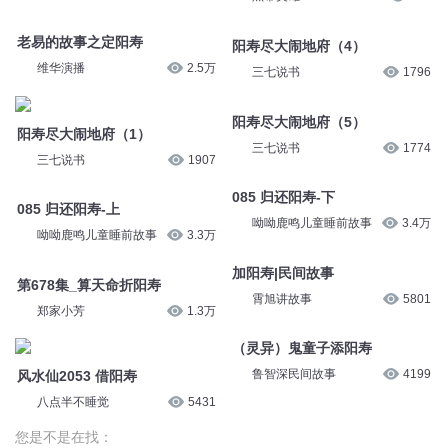
老易的故事之定阳寿
阳寿尽大闹地府（4）
维华演播
2.5万
三七说书
1796
阳寿尽大闹地府（1）
阳寿尽大闹地府（5）
三七说书
1907
三七说书
1774
085 归还阳寿-上
085 归还阳寿-下
呦呦鹿鸣儿童睡前故事
3.3万
呦呦鹿鸣儿童睡前故事
3.4万
第678集_算天命折阳寿
加阳寿|民间故事
郑家小芳
1.3万
霄旭讲故事
5801
（灵异）鬼童子添阳寿
风水仙2053 借阳寿
鲁智深民间故事
4199
八点半不睡觉
5431
您是不是在找：
谁也不欠谁青春
我替男神集阳寿
以造星之名公费恋