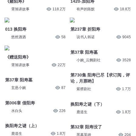
《赌阳寿》
有声的陈默
18.8万
霄旭讲故事
118.2万
第237章 折阳寿
013 换阳寿
说书人韩诺
9045
悠然酒酒
58
第37章 阳寿墓
《赠送阳寿》
小婉_云阙剧社
3528
霄旭讲故事
22万
第730集 阳寿已尽【求订阅，评
第37章 阳寿墓
论，月票哟】
玄悬小婉
87
紫襟剧社
1.7万
第006章 借阳寿
换阳寿之谜（下）
水白头
226
鹿道生
1.8万
换阳寿之谜（上）
第32章 阳寿没了
鹿道生
1.8万
黑幕英雄
204