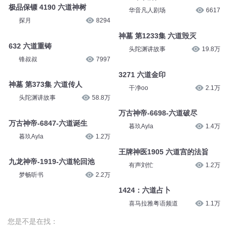
极品保镖 4190 六道神树
华音凡人剧场
6617
探月
8294
神墓 第1233集 六道毁灭
632 六道重铸
头陀渊讲故事
19.8万
锋叔叔
7997
3271 六道金印
神墓 第373集 六道传人
干净oo
2.1万
头陀渊讲故事
58.8万
万古神帝-6698-六道破尽
万古神帝-6847-六道诞生
暮玖Ayla
1.4万
暮玖Ayla
1.2万
王牌神医1905 六道宫的法旨
九龙神帝-1919-六道轮回池
有声刘忙
1.2万
梦畅听书
2.2万
1424：六道占卜
喜马拉雅粤语频道
1.1万
您是不是在找：