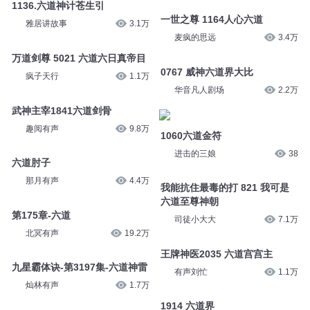
1136.六道神计苍生引
一世之尊 1164人心六道
雅居讲故事
3.1万
麦疯的思远
3.4万
万道剑尊 5021 六道六日真帝目
0767 威神六道界大比
疯子天行
1.1万
华音凡人剧场
2.2万
武神主宰1841六道剑骨
趣阅有声
9.8万
1060六道金符
进击的三娘
38
六道肘子
那月有声
4.4万
我能抗住最毒的打 821 我可是
六道至尊神朝
第175章-六道
司徒小大大
7.1万
北冥有声
19.2万
王牌神医2035 六道宫宫主
九星霸体诀-第3197集-六道神雷
有声刘忙
1.1万
灿林有声
1.7万
1914 六道界