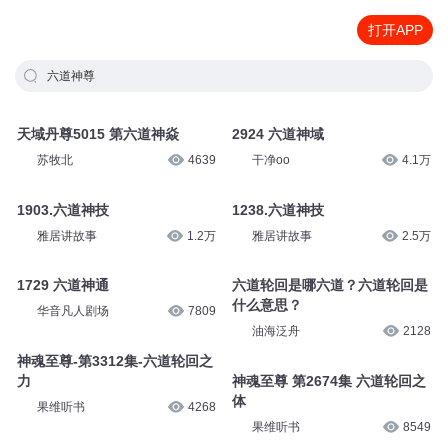
打开APP
六道神尊
天域丹尊5015 第六道神焱
2924 六道神域
苏牧北
4639
干净oo
4.1万
1903.六道神技
1238.六道神技
雅居讲故事
1.2万
雅居讲故事
2.5万
1729 六道神通
六道轮回是哪六道？六道轮回是
什么意思？
华音凡人剧场
7809
油海泛舟
2128
神魂至尊-第3312集-六道轮回之
力
神魂至尊 第2674集 六道轮回之
体
果维听书
4268
果维听书
8549