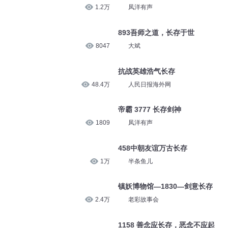
1.2万
凤洋有声
893吾师之道，长存于世
8047
大斌
抗战英雄浩气长存
48.4万
人民日报海外网
帝霸 3777 长存剑神
1809
凤洋有声
458中朝友谊万古长存
1万
半条鱼儿
镇妖博物馆—1830—剑意长存
2.4万
老彩故事会
1158 善念应长存，恶念不应起