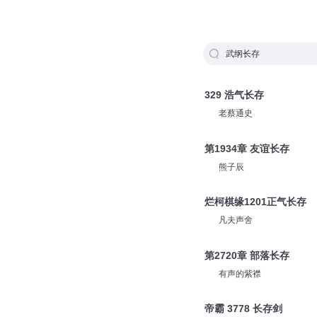
武纲长存
329 浩气长存
老蔡通史
第1934章 友谊长存
熊子辰
烂柯棋缘1201正气长存
凡夫声舍
第2720章 部落长存
有声的紫襟
帝霸 3778 长存剑