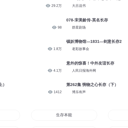
29.2万
大吕说书
078-宋美龄传-英名长存
98
群星剧场
镇妖博物馆—1831—剑意长存2
1.8万
老彩故事会
意外的惊喜！中外友谊长存
4.1万
人民日报海外网
上）
第262集 悯物之心长存（下）
1412
博乐有声
一纸大纲
生存本能