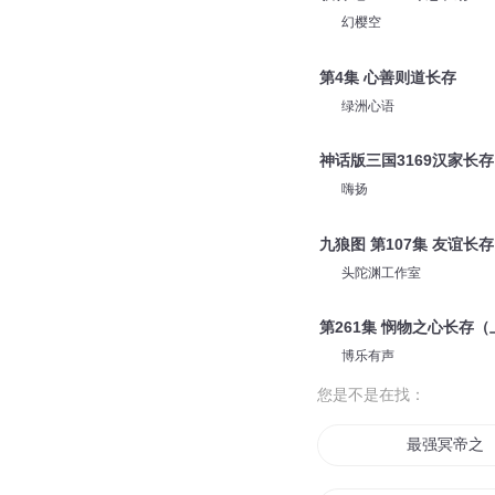
幻樱空
第4集 心善则道长存
绿洲心语
神话版三国3169汉家长存
嗨扬
九狼图 第107集 友谊长存
头陀渊工作室
第261集 悯物之心长存（
博乐有声
您是不是在找：
最强冥帝之