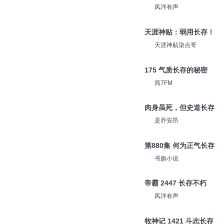
凤洋有声
天涯神贴：弱用长存！
天涯神贴柒点哥
175 气质长存的秘密
简7FM
肉身虽死，但史道长存
是乔安昂
第880集 何为正气长存
书旗小说
帝霸 2447 长存不朽
凤洋有声
牧神记 1421 斗志长存