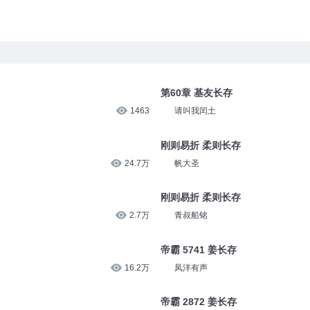
第60章 基友长存
1463
请叫我闰土
刚则易折 柔则长存
24.7万
帆大圣
刚则易折 柔则长存
2.7万
青叔船铭
帝霸 5741 姜长存
16.2万
凤洋有声
帝霸 2872 姜长存