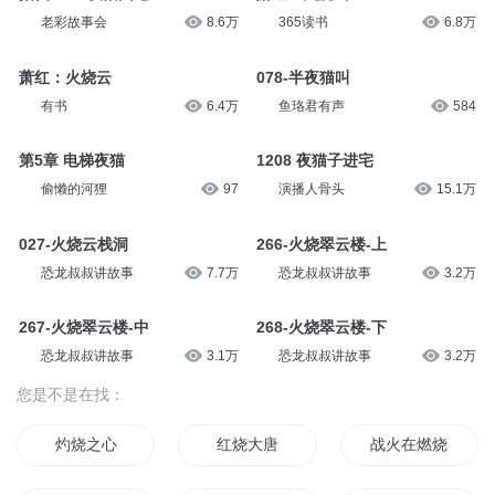
老彩故事会
8.6万
365读书
6.8万
萧红：火烧云
078-半夜猫叫
有书
6.4万
鱼珞君有声
584
第5章 电梯夜猫
1208 夜猫子进宅
偷懒的河狸
97
演播人骨头
15.1万
027-火烧云栈洞
266-火烧翠云楼-上
恐龙叔叔讲故事
7.7万
恐龙叔叔讲故事
3.2万
267-火烧翠云楼-中
268-火烧翠云楼-下
恐龙叔叔讲故事
3.1万
恐龙叔叔讲故事
3.2万
您是不是在找：
灼烧之心
红烧大唐
战火在燃烧