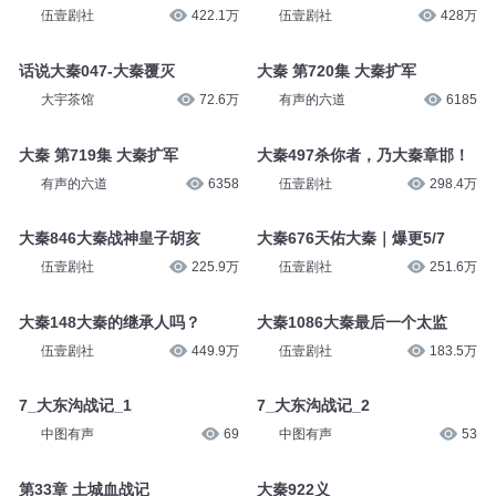
伍壹剧社
178万
伍壹剧社
219.8万
大秦181这里是大秦啊！
大秦178学医救不了大秦
伍壹剧社
422.1万
伍壹剧社
428万
话说大秦047-大秦覆灭
大秦 第720集 大秦扩军
大宇茶馆
72.6万
有声的六道
6185
大秦 第719集 大秦扩军
大秦497杀你者，乃大秦章邯！
有声的六道
6358
伍壹剧社
298.4万
大秦846大秦战神皇子胡亥
大秦676天佑大秦｜爆更5/7
伍壹剧社
225.9万
伍壹剧社
251.6万
大秦148大秦的继承人吗？
大秦1086大秦最后一个太监