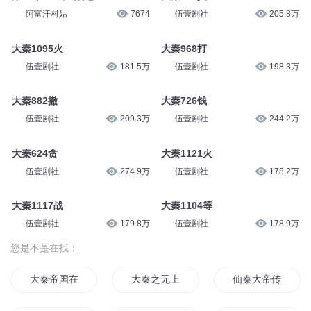
伍壹剧社
449.9万
伍壹剧社
183.5万
7_大东沟战记_1
7_大东沟战记_2
中图有声
69
中图有声
53
第33章 土城血战记
大秦922义
阿富汗村姑
7674
伍壹剧社
205.8万
大秦1095火
大秦968打
伍壹剧社
181.5万
伍壹剧社
198.3万
大秦882撤
大秦726钱
伍壹剧社
209.3万
伍壹剧社
244.2万
大秦624贪
大秦1121火