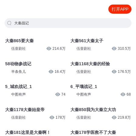
打开APP
大秦战记
大秦865要大秦
大秦561大秦太子
伍壹剧社
214.6万
伍壹剧社
310.5万
58动物参战记
大秦1168大秦的经验
半条鱼儿
16.4万
伍壹剧社
176.5万
5_城欢战记_1
6_平壤战记_1
中图有声
74
中图有声
68
大秦1178大秦始皇帝
大秦850我为大秦立大功