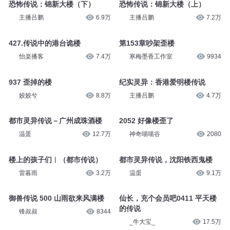
恐怖传说：锦新大楼（下）
恐怖传说：锦新大楼（上）
主播吕鹏
6.9万
主播吕鹏
7.2万
427.传说中的港台诡楼
第153章吵架歪楼
怡楽播客
7.4万
寒梅墨香工作室
9934
937 歪掉的楼
纪实灵异：香港爱明楼传说
姣姣兮
8.8万
主播吕鹏
4.7万
都市灵异传说－广州成珠酒楼
2052 好像楼歪了
温蛋
12.7万
神奇喵喵谷
2080
楼上的孩子们︱（都市传说）
都市灵异传说，沈阳铁西鬼楼
雷暮雨
3.2万
温蛋
9.1万
御兽传说 500 山雨欲来风满楼
仙长，充个会员吧0411 平天楼
的传说
锋叔叔
8344
_牛大宝_
17.5万