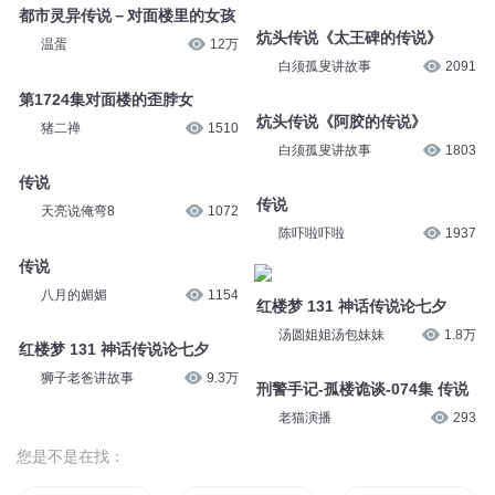
都市灵异传说－对面楼里的女孩
炕头传说《太王碑的传说》
温蛋
12万
白须孤叟讲故事
2091
第1724集对面楼的歪脖女
炕头传说《阿胶的传说》
猪二禅
1510
白须孤叟讲故事
1803
传说
传说
天亮说俺弯8
1072
陈吓啦吓啦
1937
传说
八月的媚媚
1154
红楼梦 131 神话传说论七夕
汤圆姐姐汤包妹妹
1.8万
红楼梦 131 神话传说论七夕
狮子老爸讲故事
9.3万
刑警手记-孤楼诡谈-074集 传说
老猫演播
293
您是不是在找：