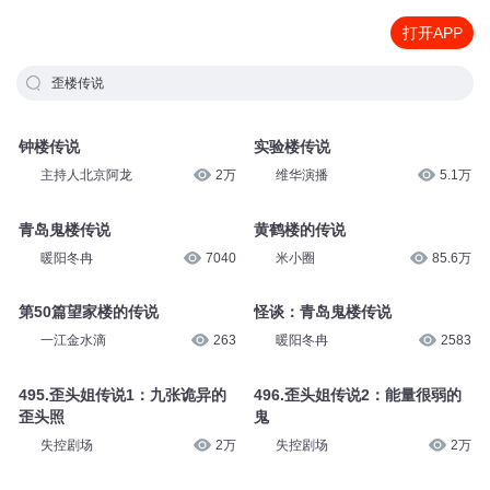
打开APP
歪楼传说
钟楼传说
实验楼传说
主持人北京阿龙
2万
维华演播
5.1万
青岛鬼楼传说
黄鹤楼的传说
暖阳冬冉
7040
米小圈
85.6万
第50篇望家楼的传说
怪谈：青岛鬼楼传说
一江金水滴
263
暖阳冬冉
2583
495.歪头姐传说1：九张诡异的
496.歪头姐传说2：能量很弱的
歪头照
鬼
失控剧场
2万
失控剧场
2万