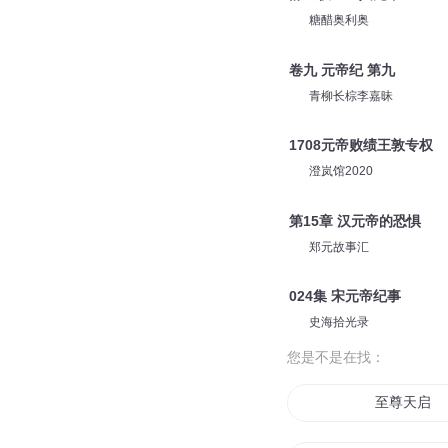
糖醋奥利奥
卷九 元帝纪 第九
青柳长棕李嘉昧
1708元帝败绩王敦专权
澄岚馆2020
第15章 汉元帝的恐惧
郑元故事汇
024集 宋元帝纪事
史海拾光录
您是不是在找：
至尊天启