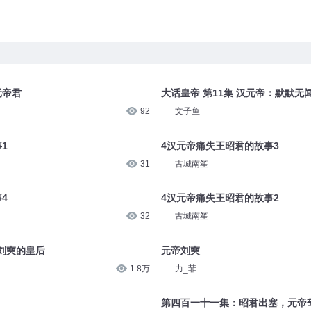
元帝君
大话皇帝 第11集 汉元帝：默默
92
文子鱼
1
4汉元帝痛失王昭君的故事3
31
古城南笙
4
4汉元帝痛失王昭君的故事2
32
古城南笙
帝刘奭的皇后
元帝刘奭
1.8万
力_菲
第四百一十一集：昭君出塞，元帝