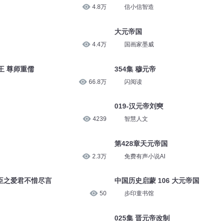
4.8万
信小信智造
大元帝国
4.4万
国画家墨威
王 尊师重儒
354集 穆元帝
66.8万
闪阅读
019-汉元帝刘奭
4239
智慧人文
第428章天元帝国
2.3万
免费有声小说AI
 忠臣之爱君不惜尽言
中国历史启蒙 106 大元帝国
50
步印童书馆
025集 晋元帝改制