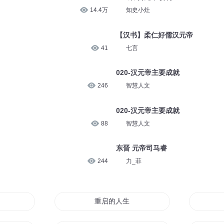
14.4万
知史小灶
【汉书】柔仁好儒汉元帝
41
七言
020-汉元帝主要成就
246
智慧人文
020-汉元帝主要成就
88
智慧人文
东晋 元帝司马睿
244
力_菲
重启的人生