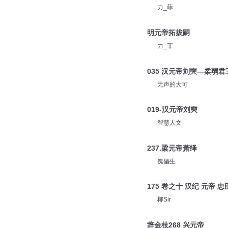
力_菲
明元帝拓拔嗣
力_菲
035 汉元帝刘奭—柔弱君
无声的大可
019-汉元帝刘奭
智慧人文
237.梁元帝萧绎
傀儡生
175 卷之十 汉纪 元帝
椰Sir
辞金枝268 兴元帝