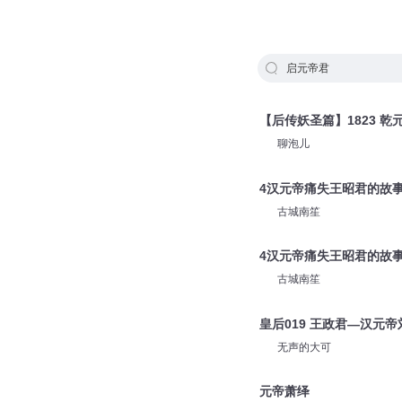
启元帝君
【后传妖圣篇】1823 乾
聊泡儿
4汉元帝痛失王昭君的故事
古城南笙
4汉元帝痛失王昭君的故事
古城南笙
皇后019 王政君—汉元
无声的大可
元帝萧绎