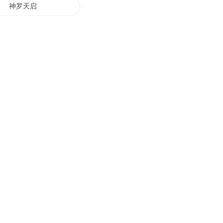
神罗天启
天启神道
启仙传说
梦灵神启
天启之夜
灵启之路