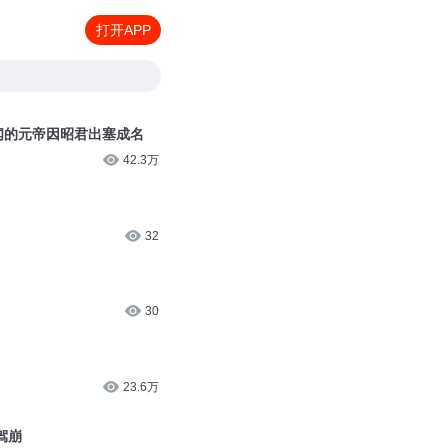
打开APP
无闻的元帝因昭君出塞成名
42.3万
32
30
23.6万
驾崩