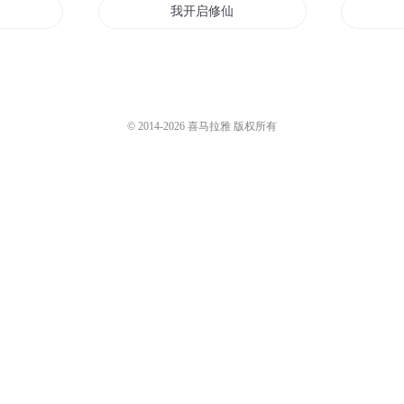
我开启修仙时代
神启末世
天启之国
© 2014-
2026
喜马拉雅 版权所有
天地重启
启灵之九州