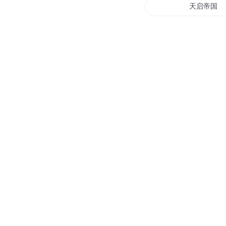
天启帝国
圣龙天启
天启星界
神启者之路
重启末世
人生重启