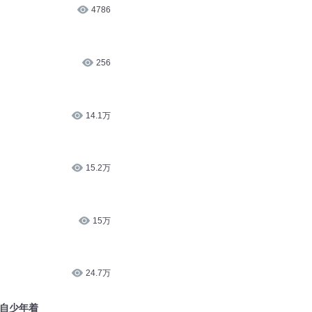
4786
256
14.1万
15.2万
15万
24.7万
各自少年着