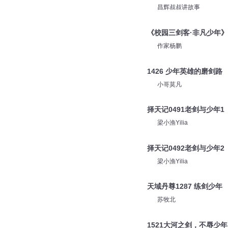
昌辉叔叔讲故事
《校园三剑客·非凡少年》
作家杨鹏
1426 少年英雄的磨剑路
小哥莫凡
择天记0491老剑与少年1
梁小渔Yilia
择天记0492老剑与少年2
梁小渔Yilia
天域丹尊1287 练剑少年
苏牧北
1521大河之剑，不辱少年