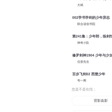
大斌
002学书学剑的少年异志
联合读创书院
第241集：少年郎，练剑
神奇小队
修罗剑神1904 少年与少
伍壹先生
百步飞剑02 西楚少年
韦一阁
您是不是在找：
背影血影