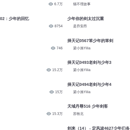
6.7万
猫不理故事
02：少年的回忆
少年你的剑太过沉重
8754
是乔安昂
择天记0567笨少年的笨剑
746
梁小渔Yilia
择天记0493老剑与少年3
15.2万
梁小渔Yilia
择天记0494老剑与少年4
15万
梁小渔Yilia
天域丹尊516 少年剑客
15.3万
苏牧北
剑来（14） - 定风波4627少年们