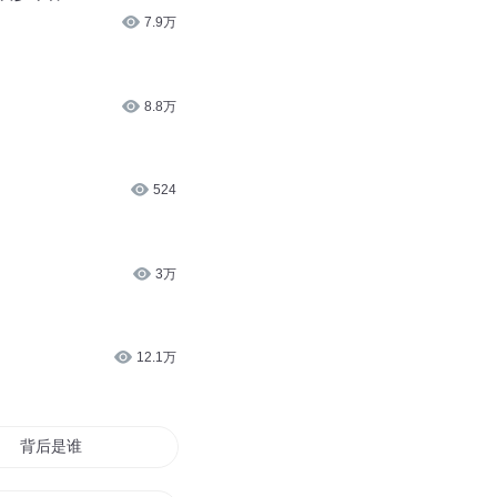
7.9万
8.8万
524
3万
12.1万
背后是谁