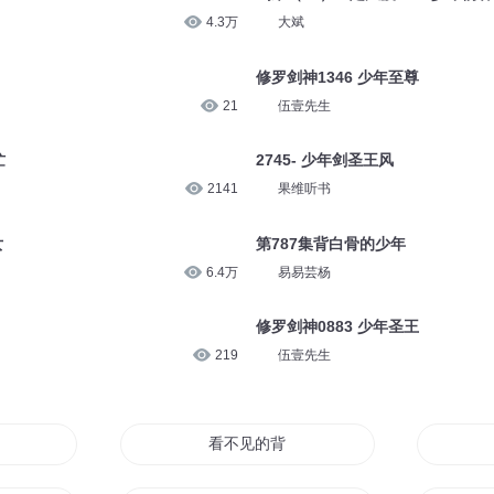
4.3万
大斌
修罗剑神1346 少年至尊
21
伍壹先生
忙
2745- 少年剑圣王风
2141
果维听书
女
第787集背白骨的少年
6.4万
易易芸杨
修罗剑神0883 少年圣王
219
伍壹先生
看不见的背影